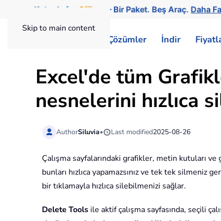
Kutools
for
Office
— Bir Paket. Beş Araç.
Daha Fa
Skip to main content
ExtendOffice
Çözümler
İndir
Fiyat
Excel'de tüm Grafikl
nesnelerini hızlıca si
Author
Siluvia
•
Last modified
2025-08-26
Çalışma sayfalarındaki grafikler, metin kutuları v
bunları hızlıca yapamazsınız ve tek tek silmeniz ge
bir tıklamayla hızlıca silebilmenizi sağlar.
Delete Tools
ile aktif çalışma sayfasında, seçili ç