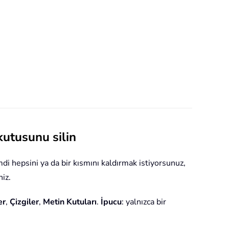
 kutusunu silin
mdi hepsini ya da bir kısmını kaldırmak istiyorsunuz,
niz.
er
,
Çizgiler
,
Metin Kutuları
.
İpucu
: yalnızca bir