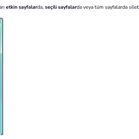
arı
etkin sayfalar
da,
seçili sayfalar
da veya tüm sayfalarda sileb