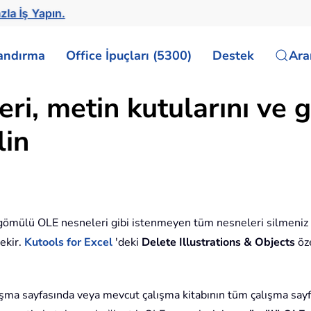
zla İş Yapın.
landırma
Office İpuçları (5300)
Destek
Ar
eri, metin kutularını ve
lin
e gömülü OLE nesneleri gibi istenmeyen tüm nesneleri silmeniz
rekir.
Kutools for Excel
'deki
Delete Illustrations & Objects
öze
alışma sayfasında veya mevcut çalışma kitabının tüm çalışma sayfa