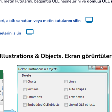
ları, metin kutularını, bağlantılı OLE nesnelerini ve
gömülü OLE n
ri, akıllı sanatları veya metin kutularını silin
lerini silin
Illustrations & Objects
. Ekran görüntüleri