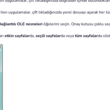
len uygulamalar, çift tıkladığınızda doğrudan içinde bulundukları
rilen uygulamalar, çift tıkladığınızda yerel dosyayı açarak her t
Bağlantılı OLE nesneleri
öğelerini seçin. Onay kutusu çoklu seç
arı
etkin sayfalar
da,
seçili sayfalar
da veya
tüm sayfalar
da sile