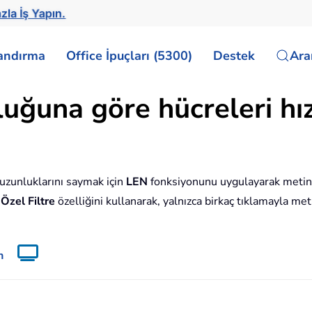
zla İş Yapın.
landırma
Office İpuçları (5300)
Destek
Ar
uğuna göre hücreleri hızl
 uzunluklarını saymak için
LEN
fonksiyonunu uygulayarak metin
n
Özel Filtre
özelliğini kullanarak, yalnızca birkaç tıklamayla m
n