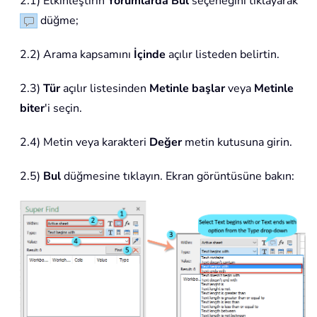
2.1) Etkinleştirin
Yorumlarda Bul
seçeneğini tıklayarak
düğme;
2.2) Arama kapsamını
İçinde
açılır listeden belirtin.
2.3)
Tür
açılır listesinden
Metinle başlar
veya
Metinle
biter
'i seçin.
2.4) Metin veya karakteri
Değer
metin kutusuna girin.
2.5)
Bul
düğmesine tıklayın. Ekran görüntüsüne bakın: