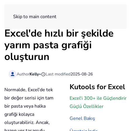
ExtendOffice
Skip to main content
Excel'de hızlı bir şekilde
yarım pasta grafiği
oluşturun
Author
Kelly
•
Last modified
2025-08-26
Kutools for Excel
Normalde, Excel'de tek
bir değer serisi için tam
Excel'i 300+ ile Güçlendirir
bir pasta veya halka
Güçlü Özellikler
grafiği kolayca
Genel Bakış
oluşturabiliriz. Ancak,
bazen yer tasarrufu