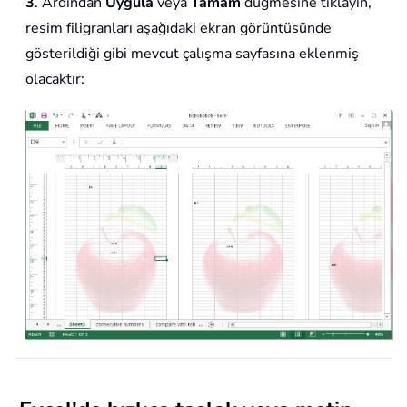
3
. Ardından
Uygula
veya
Tamam
düğmesine tıklayın,
resim filigranları aşağıdaki ekran görüntüsünde
gösterildiği gibi mevcut çalışma sayfasına eklenmiş
olacaktır: