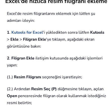
Excel'de hızlıca resim filigranı ekleme
Excel'de resim filigranlarını eklemek için lütfen şu
adımları izleyin:
1
.
Kutools for Excel
'i yükledikten sonra lütfen
Kutools
>
Ekle
>
Filigran Ekle
'ye tıklayın, aşağıdaki ekran
görüntüsüne bakın:
2
.
Filigran Ekle
iletişim kutusunda aşağıdaki işlemleri
yapın:
(1.)
Resim Filigranı
seçeneğini işaretleyin;
(2.) Ardından
Resim Seç (P)
düğmesine tıklayın, açılan
Open
penceresinde filigran olarak kullanmak istediğiniz
resmi belirtin;