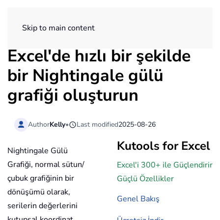
ExtendOffice
Skip to main content
Excel'de hızlı bir şekilde
bir Nightingale gülü
grafiği oluşturun
Author
Kelly
•
Last modified
2025-08-26
Kutools for Excel
Nightingale Gülü
Grafiği, normal sütun/
Excel'i 300+ ile Güçlendirir
çubuk grafiğinin bir
Güçlü Özellikler
dönüşümü olarak,
Genel Bakış
serilerin değerlerini
kutupsal koordinat