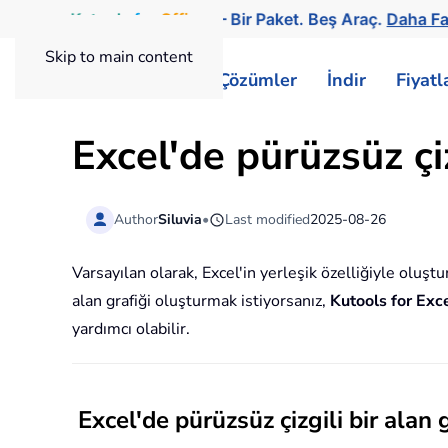
Kutools
for
Office
— Bir Paket. Beş Araç.
Daha Fa
Skip to main content
ExtendOffice
Çözümler
İndir
Fiyat
Excel'de pürüzsüz çiz
Author
Siluvia
•
Last modified
2025-08-26
Varsayılan olarak, Excel'in yerleşik özelliğiyle oluştu
alan grafiği oluşturmak istiyorsanız,
Kutools for Exc
yardımcı olabilir.
Excel'de pürüzsüz çizgili bir alan 