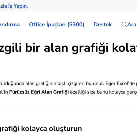
zla İş Yapın.
landırma
Office İpuçları (5300)
Destek
Ar
gili bir alan grafiği kol
rulduğunda alan grafiğinin dişli çizgileri bulunur. Eğer Excel'de p
el
'in
Pürüzsüz Eğri Alan Grafiği
özelliği size bunu kolayca ger
grafiği kolayca oluşturun