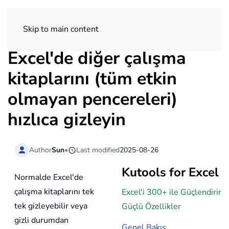
ExtendOffice
Skip to main content
Excel'de diğer çalışma
kitaplarını (tüm etkin
olmayan pencereleri)
hızlıca gizleyin
Author
Sun
•
Last modified
2025-08-26
Kutools for Excel
Normalde Excel'de
çalışma kitaplarını tek
Excel'i 300+ ile Güçlendirir
tek gizleyebilir veya
Güçlü Özellikler
gizli durumdan
Genel Bakış