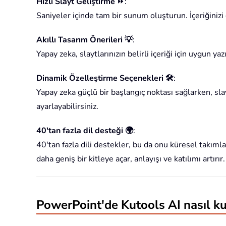
Hızlı Slayt Geliştirme
⏩
:
Saniyeler içinde tam bir sunum oluşturun. İçeriğinizi
Akıllı Tasarım Önerileri 💡
:
Yapay zeka, slaytlarınızın belirli içeriği için uygun 
Dinamik Özelleştirme Seçenekleri 🛠️
:
Yapay zeka güçlü bir başlangıç noktası sağlarken, slay
ayarlayabilirsiniz.
40'tan fazla dil desteği 🌍
:
40'tan fazla dili destekler, bu da onu küresel takımlar
daha geniş bir kitleye açar, anlayışı ve katılımı artırır.
PowerPoint'de Kutools AI nasıl kul