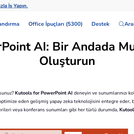
zla İş Yapın.
landırma
Office İpuçları (5300)
Destek
Ar
rPoint AI: Bir Andada 
Oluşturun
usunuz?
Kutools for PowerPoint AI
deneyin ve sunumlarınızı kol
 optimize eden gelişmiş yapay zeka teknolojisini entegre eder, 
terileri veya konferans sunumları gibi her türlü durumda,
Kutool
.