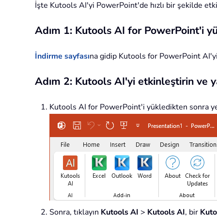
İşte Kutools AI'yi PowerPoint'de hızlı bir şekilde etk
Adım 1: Kutools AI for PowerPoint'i y
İndirme sayfası
na gidip Kutools for PowerPoint AI'yi 
Adım 2: Kutools AI'yi etkinleştirin ve y
Kutools AI for PowerPoint'i yükledikten sonra y
Sonra, tıklayın
Kutools AI
>
Kutools AI
, bir
Kuto