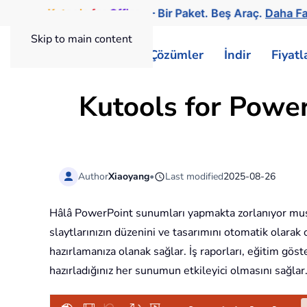
Kutools
for
Office
— Bir Paket. Beş Araç.
Daha Fa
Skip to main content
ExtendOffice
Çözümler
İndir
Fiyat
Kutools for Powe
Author
Xiaoyang
•
Last modified
2025-08-26
Hâlâ PowerPoint sunumları yapmakta zorlanıyor m
slaytlarınızın düzenini ve tasarımını otomatik olarak
hazırlamanıza olanak sağlar. İş raporları, eğitim gös
hazırladığınız her sunumun etkileyici olmasını sağlar