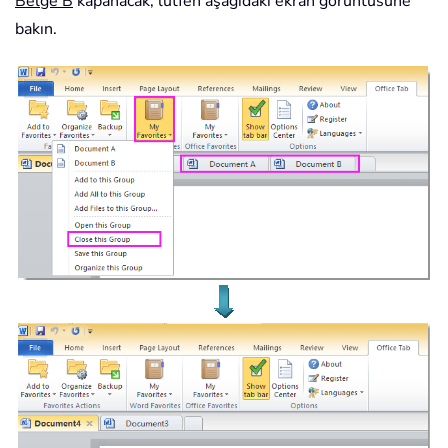
Belge B
kapanacak, lütfen aşağıdaki ekran görüntüsüne
bakın.