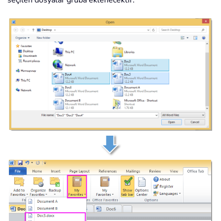
seçilen dosyalar gruba eklenecektir.