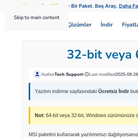
Kutools
for
Office
— Bir Paket. Beş Araç.
Daha Fa
Skip to main content
ExtendOffice
Çözümler
İndir
Fiyat
32-bit veya 
Author
Tech Support
•
Last modified
2025-08-2
Yazılım indirme sayfasındaki
Ücretsiz İndir
buto
Not:
64-bit veya 32-bit, Windows sürümünüze değ
MSI paketini kullanarak yazılımımızı dağıtıyorsanı