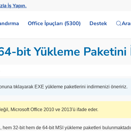
zla İş Yapın.
landırma
Office İpuçları (5300)
Destek
Ar
64-bit Yükleme Paketini İ
6
nuna tıklayarak EXE yükleme paketlerini indirmenizi öneririz.
il, Microsoft Office 2010 ve 2013'ü ifade eder.
z, hem 32-bit hem de 64-bit MSI yükleme paketleri bulunmaktadır