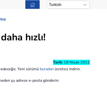
ama
daha hızlı!
Tarih:
18 Nisan 2012
m edeceğiz. Yeni sürümü
buradan
ücretsiz indirin.
 etmeden şu adrese e-posta gönderin: