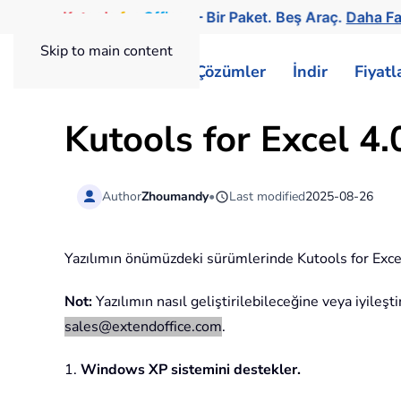
Kutools
for
Office
— Bir Paket. Beş Araç.
Daha Fa
Skip to main content
ExtendOffice
Çözümler
İndir
Fiyat
Kutools for Excel 4.0
Author
Zhoumandy
•
Last modified
2025-08-26
Yazılımın önümüzdeki sürümlerinde Kutools for Exce
Not:
Yazılımın nasıl geliştirilebileceğine veya iyileş
sales@extendoffice.com
.
1.
Windows XP sistemini destekler.