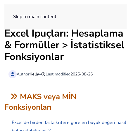
ExtendOffice
Skip to main content
Excel İpuçları: Hesaplama
& Formüller > İstatistiksel
Fonksiyonlar
Author
Kelly
•
Last modified
2025-08-26
MAKS veya MİN
Fonksiyonları
Excel'de birden fazla kritere göre en büyük değeri nasıl
bulup alabilirsiniz?