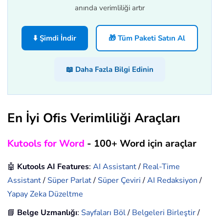
anında verimliliği artır
⬇️ Şimdi İndir
🎁 Tüm Paketi Satın Al
📖 Daha Fazla Bilgi Edinin
En İyi Ofis Verimliliği Araçları
Kutools for Word
- 100+ Word için araçlar
🤖
Kutools AI Features
:
AI Assistant
/
Real-Time
Assistant
/
Süper Parlat
/
Süper Çeviri
/
AI Redaksiyon
/
Yapay Zeka Düzeltme
📘
Belge Uzmanlığı
:
Sayfaları Böl
/
Belgeleri Birleştir
/