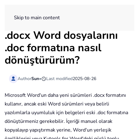
ExtendOffice
Skip to main content
.docx Word dosyalarını
.doc formatına nasıl
dönüştürürüm?
Author
Sun
•
Last modified
2025-08-26
Microsoft Word'un daha yeni sürümleri .docx formatını
kullanır, ancak eski Word sürümleri veya belirli
yazılımlarla uyumluluk için belgeleri eski .doc formatına
dönüştürmeniz gerekebilir. İçeriği manuel olarak
kopyalayıp yapıştırmak yerine, Word'un yerleşik
özelliklerini veya Kutools for Word'deki güçlü toplu