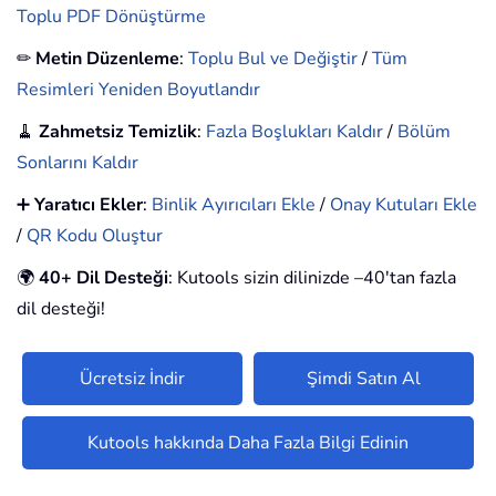
Toplu PDF Dönüştürme
✏
Metin Düzenleme
:
Toplu Bul ve Değiştir
/
Tüm
Resimleri Yeniden Boyutlandır
🧹
Zahmetsiz Temizlik
:
Fazla Boşlukları Kaldır
/
Bölüm
Sonlarını Kaldır
➕
Yaratıcı Ekler
:
Binlik Ayırıcıları Ekle
/
Onay Kutuları Ekle
/
QR Kodu Oluştur
🌍
40+ Dil Desteği
: Kutools sizin dilinizde –40'tan fazla
dil desteği!
Ücretsiz İndir
Şimdi Satın Al
Kutools hakkında Daha Fazla Bilgi Edinin