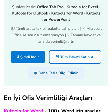
Şunları içerir:
Office Tab Pro
·
Kutools for Excel
·
Kutools for Outlook
·
Kutools for Word
·
Kutools
for PowerPoint
📦 Tüm5 araca tek bir pakette sahip olun | 🔗 Microsoft
Office ile sorunsuz entegrasyon | ⚡ Zamanı Kaydet ve
anında verimliliği artır
⬇️ Şimdi İndir
🎁 Tüm Paketi Satın Al
📖 Daha Fazla Bilgi Edinin
En İyi Ofis Verimliliği Araçları
Kutools for Word
- 100+ Word için araçlar