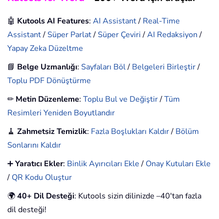
🤖
Kutools AI Features
:
AI Assistant
/
Real-Time
Assistant
/
Süper Parlat
/
Süper Çeviri
/
AI Redaksiyon
/
Yapay Zeka Düzeltme
📘
Belge Uzmanlığı
:
Sayfaları Böl
/
Belgeleri Birleştir
/
Toplu PDF Dönüştürme
✏
Metin Düzenleme
:
Toplu Bul ve Değiştir
/
Tüm
Resimleri Yeniden Boyutlandır
🧹
Zahmetsiz Temizlik
:
Fazla Boşlukları Kaldır
/
Bölüm
Sonlarını Kaldır
➕
Yaratıcı Ekler
:
Binlik Ayırıcıları Ekle
/
Onay Kutuları Ekle
/
QR Kodu Oluştur
🌍
40+ Dil Desteği
: Kutools sizin dilinizde –40'tan fazla
dil desteği!