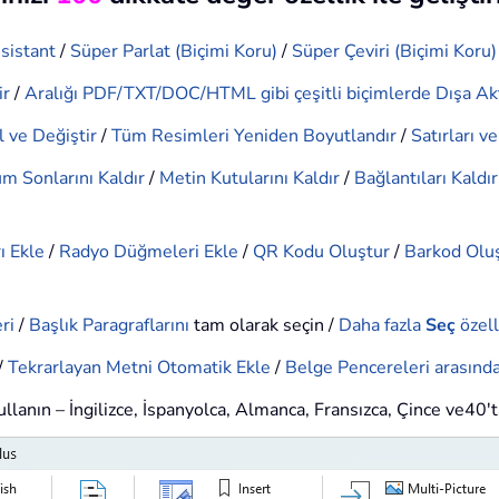
sistant
/
Süper Parlat (Biçimi Koru)
/
Süper Çeviri (Biçimi Koru)
ir
/
Aralığı PDF/TXT/DOC/HTML gibi çeşitli biçimlerde Dışa Ak
 ve Değiştir
/
Tüm Resimleri Yeniden Boyutlandır
/
Satırları v
m Sonlarını Kaldır
/
Metin Kutularını Kaldır
/
Bağlantıları Kaldır
ı Ekle
/
Radyo Düğmeleri Ekle
/
QR Kodu Oluştur
/
Barkod Olu
ri
/
Başlık Paragraflarını
tam olarak seçin /
Daha fazla
Seç
özell
/
Tekrarlayan Metni Otomatik Ekle
/
Belge Pencereleri arasında
kullanın – İngilizce, İspanyolca, Almanca, Fransızca, Çince ve40't