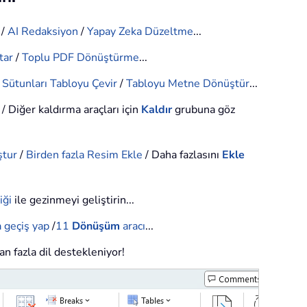
/
AI Redaksiyon
/
Yapay Zeka Düzeltme
...
tar
/
Toplu PDF Dönüştürme
...
e Sütunları Tabloyu Çevir
/
Tabloyu Metne Dönüştür
...
/ Diğer kaldırma araçları için
Kaldır
grubuna göz
ştur
/
Birden fazla Resim Ekle
/ Daha fazlasını
Ekle
iği
ile gezinmeyi geliştirin...
 geçiş yap
/
11
Dönüşüm
aracı
...
an fazla dil destekleniyor!