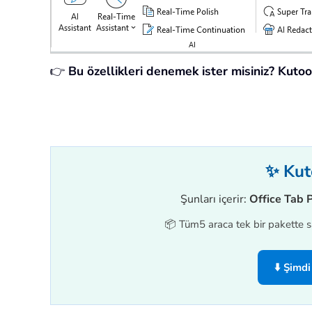
👉
Bu özellikleri denemek ister misiniz? Kuto
✨ Kuto
Şunları içerir:
Office Tab 
📦 Tüm5 araca tek bir pakette sa
⬇️ Şimdi