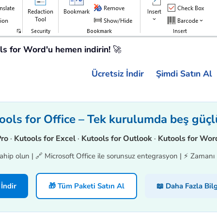
ols for Word'u hemen indirin!
🚀
Ücretsiz İndir
Şimdi Satın Al
ols for Office – Tek kurulumda beş güçl
Pro
·
Kutools for Excel
·
Kutools for Outlook
·
Kutools for Wor
hip olun | 🔗 Microsoft Office ile sorunsuz entegrasyon | ⚡ Zamanı K
 İndir
🎁 Tüm Paketi Satın Al
📖 Daha Fazla Bilg