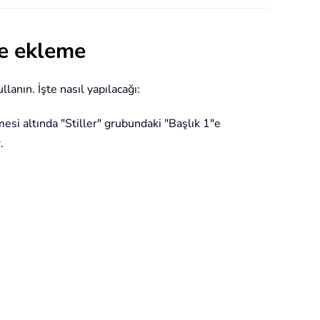
ye ekleme
llanın. İşte nasıl yapılacağı:
mesi altında "Stiller" grubundaki "Başlık 1"e
.