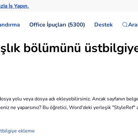
zla İş Yapın.
landırma
Office İpuçları (5300)
Destek
Ar
lık bölümünü üstbilgiye
osya yolu veya dosya adı ekleyebilirsiniz. Ancak sayfanın belg
iz ne yaparsınız? Bu öğretici, Word'deki yerleşik "StyleRef" al
ltbilgiye ekleme