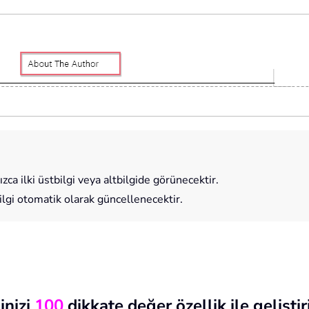
ızca ilki üstbilgi veya altbilgide görünecektir.
ilgi otomatik olarak güncellenecektir.
inizi
100
dikkate değer özellik ile geliştir