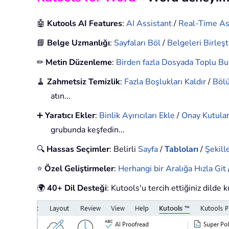
🤖
Kutools AI Features
:
AI Assistant
/
Real-Time As
📘
Belge Uzmanlığı
:
Sayfaları Böl
/
Belgeleri Birleşt
✏
Metin Düzenleme
:
Birden fazla Dosyada Toplu Bul
🧹
Zahmetsiz Temizlik
:
Fazla Boşlukları Kaldır
/
Bölü
atın...
➕
Yaratıcı Ekler
:
Binlik Ayırıcıları Ekle
/
Onay Kutular
grubunda keşfedin...
🔍
Hassas Seçimler
: Belirli
Sayfa
/
Tabloları
/
Şekille
⭐
Özel Geliştirmeler
:
Herhangi bir Aralığa Hızla Git
🌍
40+ Dil Desteği
: Kutools'u tercih ettiğiniz dilde 