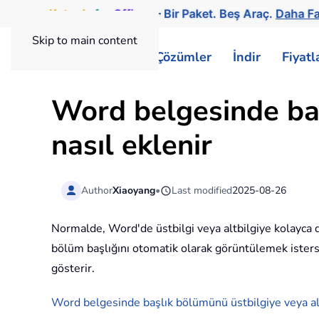
Kutools
for
Office
— Bir Paket. Beş Araç.
Daha Fa
Skip to main content
ExtendOffice
Çözümler
İndir
Fiyat
Word belgesinde baş
nasıl eklenir
Author
Xiaoyang
•
Last modified
2025-08-26
Normalde, Word'de üstbilgi veya altbilgiye kolayca d
bölüm başlığını otomatik olarak görüntülemek istersen
gösterir.
Word belgesinde başlık bölümünü üstbilgiye veya a