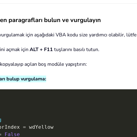
en paragrafları bulun ve vurgulayın
rgulamak için aşağıdaki VBA kodu size yardımcı olabilir, lütfen
ni açmak için
ALT + F11
tuşlarını basılı tutun.
u kopyalayıp açılan boş modüle yapıştırın:
arı bulup vurgulama:
g
orIndex 
=
 wdYellow

=
False