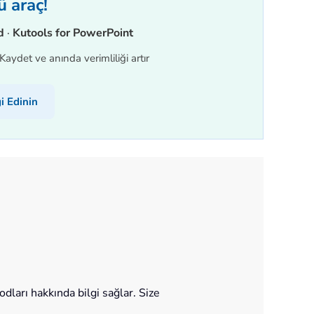
ü araç!
d
·
Kutools for PowerPoint
aydet ve anında verimliliği artır
i Edinin
ları hakkında bilgi sağlar. Size