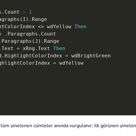
s
.
Count 
-
1
agraphs
(
I
)
.
Range

htColorIndex 
<
>
 wdYellow 
Then
o
.
Paragraphs
.
Count

.
Paragraphs
(
J
)
.
Range

.
Text 
=
 xRng
.
Text 
Then
d
.
HighlightColorIndex 
=
 wdBrightGreen

ghlightColorIndex 
=
 wdYellow

tüm yinelenen cümleler anında vurgulanır; ilk görünen yinelene