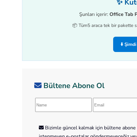
✨ Kuto
Şunları içerir:
Office Tab 
📦 Tüm5 araca tek bir pakette sa
⬇️ Şimdi
Bültene Abone Ol
Bizimle güncel kalmak için bültene abone o
istenmeyen e-postalar göndermeyeceğiz veya 