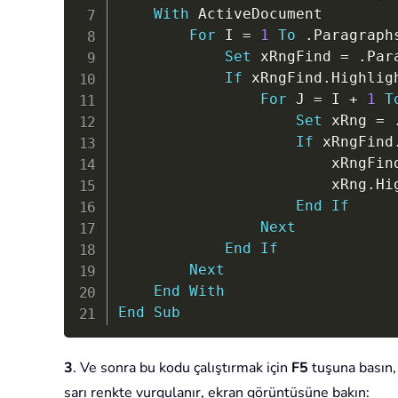
With
 ActiveDocument

For
 I 
=
1
To
.
Paragraph
Set
 xRngFind 
=
.
Par
If
 xRngFind
.
Highlig
For
 J 
=
 I 
+
1
T
Set
 xRng 
=
If
 xRngFind
                        xRngFin
                        xRng
.
Hi
End
If
Next
End
If
Next
End
With
End
Sub
3
. Ve sonra bu kodu çalıştırmak için
F5
tuşuna basın, 
sarı renkte vurgulanır, ekran görüntüsüne bakın: