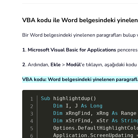
VBA kodu ile Word belgesindeki yinelen
Bir Word belgesindeki yinelenen paragrafları bulup vu
1
.
Microsoft Visual Basic for Applications
penceresi
2
. Ardından,
Ekle
>
Modül
'e tıklayın, aşağıdaki kod
VBA kodu: Word belgesindeki yinelenen paragrafl
Sub
 highlightdup
(
)
Dim
 I
,
 J 
As
Long
Dim
 xRngFind
,
 xRng 
As
 Range

Dim
 xStrFind
,
 xStr 
As
Strin
    Options
.
DefaultHighlightCol
    Application
.
ScreenUpdating 