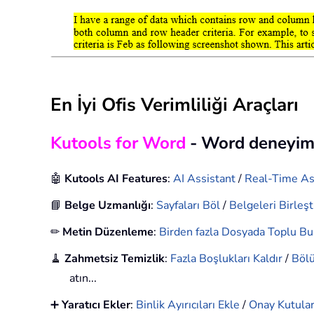
En İyi Ofis Verimliliği Araçları
Kutools for Word
- Word deneyim
🤖
Kutools AI Features
:
AI Assistant
/
Real-Time As
📘
Belge Uzmanlığı
:
Sayfaları Böl
/
Belgeleri Birleşt
✏
Metin Düzenleme
:
Birden fazla Dosyada Toplu Bul
🧹
Zahmetsiz Temizlik
:
Fazla Boşlukları Kaldır
/
Bölü
atın...
➕
Yaratıcı Ekler
:
Binlik Ayırıcıları Ekle
/
Onay Kutular