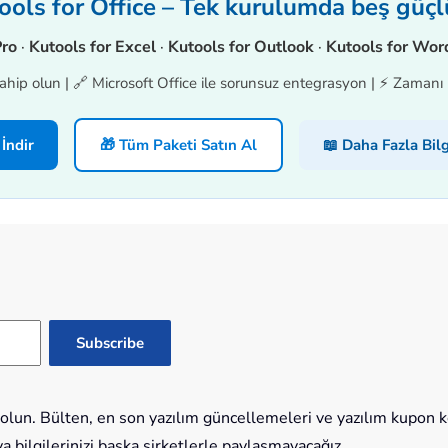
ols for Office – Tek kurulumda beş güçl
Pro
·
Kutools for Excel
·
Kutools for Outlook
·
Kutools for Wor
hip olun | 🔗 Microsoft Office ile sorunsuz entegrasyon | ⚡ Zamanı K
 İndir
🎁 Tüm Paketi Satın Al
📖 Daha Fazla Bilg
lun. Bülten, en son yazılım güncellemeleri ve yazılım kupon kod
bilgilerinizi başka şirketlerle paylaşmayacağız.