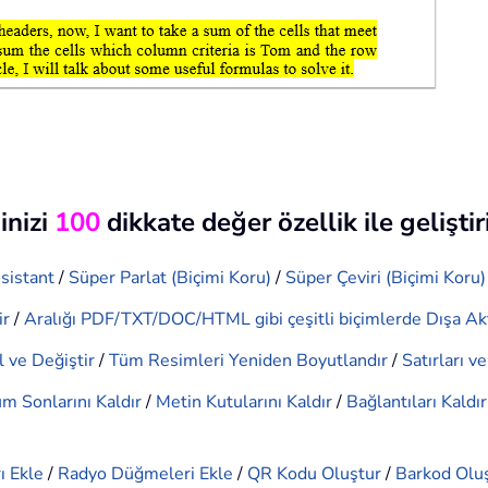
inizi
100
dikkate değer özellik ile geliştir
sistant
/
Süper Parlat (Biçimi Koru)
/
Süper Çeviri (Biçimi Koru)
ir
/
Aralığı PDF/TXT/DOC/HTML gibi çeşitli biçimlerde Dışa Ak
 ve Değiştir
/
Tüm Resimleri Yeniden Boyutlandır
/
Satırları v
m Sonlarını Kaldır
/
Metin Kutularını Kaldır
/
Bağlantıları Kaldır
ı Ekle
/
Radyo Düğmeleri Ekle
/
QR Kodu Oluştur
/
Barkod Olu