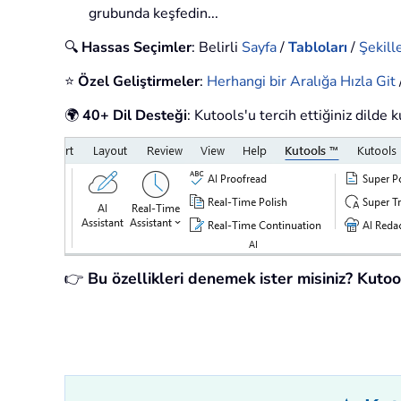
grubunda keşfedin...
🔍
Hassas Seçimler
: Belirli
Sayfa
/
Tabloları
/
Şekille
⭐
Özel Geliştirmeler
:
Herhangi bir Aralığa Hızla Git
🌍
40+ Dil Desteği
: Kutools'u tercih ettiğiniz dilde 
👉
Bu özellikleri denemek ister misiniz? Kuto