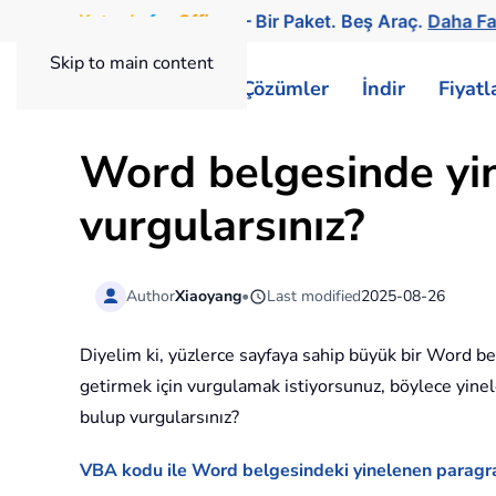
Kutools
for
Office
— Bir Paket. Beş Araç.
Daha Fa
Skip to main content
ExtendOffice
Çözümler
İndir
Fiyat
Word belgesinde yin
vurgularsınız?
Author
Xiaoyang
•
Last modified
2025-08-26
Diyelim ki, yüzlerce sayfaya sahip büyük bir Word be
getirmek için vurgulamak istiyorsunuz, böylece yinel
bulup vurgularsınız?
VBA kodu ile Word belgesindeki yinelenen paragraf