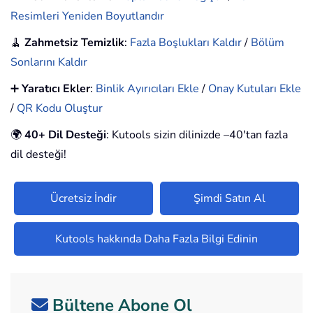
Resimleri Yeniden Boyutlandır
🧹
Zahmetsiz Temizlik
:
Fazla Boşlukları Kaldır
/
Bölüm
Sonlarını Kaldır
➕
Yaratıcı Ekler
:
Binlik Ayırıcıları Ekle
/
Onay Kutuları Ekle
/
QR Kodu Oluştur
🌍
40+ Dil Desteği
: Kutools sizin dilinizde –40'tan fazla
dil desteği!
Ücretsiz İndir
Şimdi Satın Al
Kutools hakkında Daha Fazla Bilgi Edinin
Bültene Abone Ol