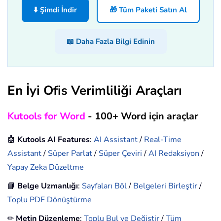
⬇️ Şimdi İndir
🎁 Tüm Paketi Satın Al
📖 Daha Fazla Bilgi Edinin
En İyi Ofis Verimliliği Araçları
Kutools for Word
- 100+ Word için araçlar
🤖
Kutools AI Features
:
AI Assistant
/
Real-Time
Assistant
/
Süper Parlat
/
Süper Çeviri
/
AI Redaksiyon
/
Yapay Zeka Düzeltme
📘
Belge Uzmanlığı
:
Sayfaları Böl
/
Belgeleri Birleştir
/
Toplu PDF Dönüştürme
✏
Metin Düzenleme
:
Toplu Bul ve Değiştir
/
Tüm