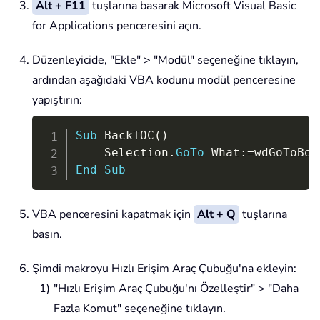
Alt + F11
tuşlarına basarak Microsoft Visual Basic
for Applications penceresini açın.
Düzenleyicide, "Ekle" > "Modül" seçeneğine tıklayın,
ardından aşağıdaki VBA kodunu modül penceresine
yapıştırın:
Copy
Sub
 BackTOC
(
)
    Selection
.
GoTo
 What
:
=
wdGoToBoo
End
Sub
VBA penceresini kapatmak için
Alt + Q
tuşlarına
basın.
Şimdi makroyu Hızlı Erişim Araç Çubuğu'na ekleyin:
"Hızlı Erişim Araç Çubuğu'nı Özelleştir" > "Daha
Fazla Komut" seçeneğine tıklayın.