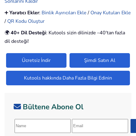
Sonlarını Kaldır
➕
Yaratıcı Ekler
:
Binlik Ayırıcıları Ekle
/
Onay Kutuları Ekle
/
QR Kodu Oluştur
🌍
40+ Dil Desteği
: Kutools sizin dilinizde –40'tan fazla
dil desteği!
Ücretsiz İndir
Şimdi Satın Al
Kutools hakkında Daha Fazla Bilgi Edinin
Bültene Abone Ol