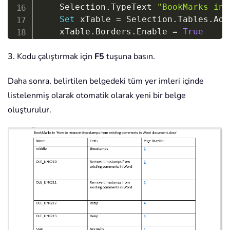
    Selection
.
TypeText 
"BookMarks in 
Set
 xTable 
=
 Selection
.
Tables
.
Add
    xTable
.
Borders
.
Enable 
=
True
With
 xTable

3. Kodu çalıştırmak için
F5
tuşuna basın.
.
Cell
(
xRow
,
1
)
.
Range
.
Text 
=
"
.
Cell
(
xRow
,
2
)
.
Range
.
Text 
=
"
Daha sonra, belirtilen belgedeki tüm yer imleri içinde
.
Cell
(
xRow
,
3
)
.
Range
.
Text 
=
"
For
Each
 xBookMark 
In
 xDoc
.
Bo
listelenmiş olarak otomatik olarak yeni bir belge
            xTable
.
Rows
.
Add

oluşturulur.
            xRow 
=
 xRow 
+
1
.
Cell
(
xRow
,
1
)
.
Range
.
Text
.
Cell
(
xRow
,
2
)
.
Range
.
Text
.
Cell
(
xRow
,
3
)
.
Range
.
Text
            xDoc
.
Hyperlinks
.
Add Ancho
              SubAddress
:
=
xBookMark
.
N
Next
End
With
    xBookMarkDoc
.
SaveAs xDoc
.
Path 
&
"
End
Sub