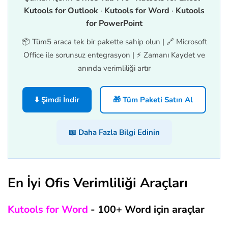
Kutools for Outlook
·
Kutools for Word
·
Kutools
.
Cell
(
xRow
,
1
)
.
Range
.
Text
for PowerPoint
.
Cell
(
xRow
,
2
)
.
Range
.
Text
.
Cell
(
xRow
,
3
)
.
Range
.
Text
📦 Tüm5 araca tek bir pakette sahip olun | 🔗 Microsoft
            xDoc
.
Hyperlinks
.
Add Ancho
Office ile sorunsuz entegrasyon | ⚡ Zamanı Kaydet ve
              SubAddress
:
=
xBookMark
.
N
anında verimliliği artır
Next
End
With
    xBookMarkDoc
.
SaveAs xDoc
.
Path 
&
"
⬇️ Şimdi İndir
🎁 Tüm Paketi Satın Al
    xBookMarkDoc
.
PrintOut

    xBookMarkDoc
.
Close

📖 Daha Fazla Bilgi Edinin
    Kill xBookMarkDoc
.
End
Sub
En İyi Ofis Verimliliği Araçları
Kutools for Word
- 100+ Word için araçlar