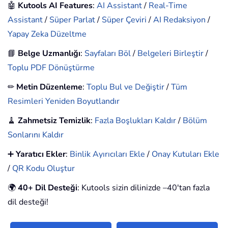
🤖
Kutools AI Features
:
AI Assistant
/
Real-Time
Assistant
/
Süper Parlat
/
Süper Çeviri
/
AI Redaksiyon
/
Yapay Zeka Düzeltme
📘
Belge Uzmanlığı
:
Sayfaları Böl
/
Belgeleri Birleştir
/
Toplu PDF Dönüştürme
✏
Metin Düzenleme
:
Toplu Bul ve Değiştir
/
Tüm
Resimleri Yeniden Boyutlandır
🧹
Zahmetsiz Temizlik
:
Fazla Boşlukları Kaldır
/
Bölüm
Sonlarını Kaldır
➕
Yaratıcı Ekler
:
Binlik Ayırıcıları Ekle
/
Onay Kutuları Ekle
/
QR Kodu Oluştur
🌍
40+ Dil Desteği
: Kutools sizin dilinizde –40'tan fazla
dil desteği!