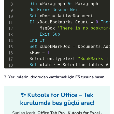
Dim
 xParagraph 
As
 Paragraph

On
Error
Resume
Next
Set
 xDoc 
=
 ActiveDocument

If
 xDoc
.
Bookmarks
.
Count 
=
0
Then
        MsgBox 
"There is no bookmark 
Exit
Sub
End
If
Set
 xBookMarkDoc 
=
 Documents
.
Add

    xRow 
=
1
    Selection
.
TypeText 
"BookMarks in 
Set
 xTable 
=
 Selection
.
Tables
.
Add
    xTable
.
Borders
.
Enable 
=
True
3. Yer imlerini doğrudan yazdırmak için
F5
tuşuna basın.
With
 xTable

.
Cell
(
xRow
,
1
)
.
Range
.
Text 
=
"
.
Cell
(
xRow
,
2
)
.
Range
.
Text 
=
"
✨ Kutools for Office – Tek
.
Cell
(
xRow
,
3
)
.
Range
.
Text 
=
"
kurulumda beş güçlü araç!
For
Each
 xBookMark 
In
 xDoc
.
Bo
            xTable
.
Rows
.
Add

Şunları içerir:
Office Tab Pro
·
Kutools for Excel
·
            xRow 
=
 xRow 
+
1