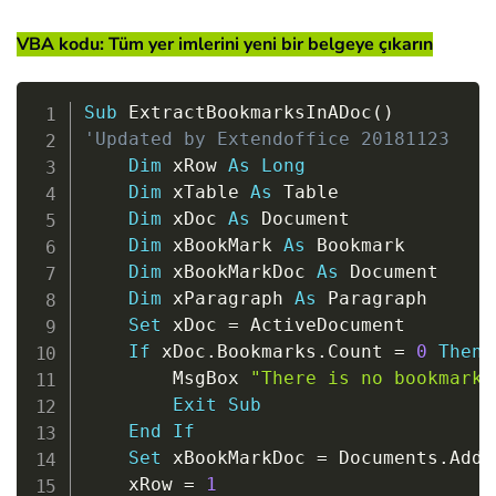
VBA kodu: Tüm yer imlerini yeni bir belgeye çıkarın
Copy
Sub
 ExtractBookmarksInADoc
(
)
'Updated by Extendoffice 20181123
Dim
 xRow 
As
Long
Dim
 xTable 
As
 Table

Dim
 xDoc 
As
 Document

Dim
 xBookMark 
As
 Bookmark

Dim
 xBookMarkDoc 
As
 Document

Dim
 xParagraph 
As
 Paragraph

Set
 xDoc 
=
 ActiveDocument

If
 xDoc
.
Bookmarks
.
Count 
=
0
Then
        MsgBox 
"There is no bookmark 
Exit
Sub
End
If
Set
 xBookMarkDoc 
=
 Documents
.
Add

    xRow 
=
1