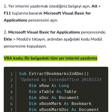
1. Yer imlerini yazdırmak istediğiniz belgeyi açın,
Alt
+
F11
tuşlarına basarak
Microsoft Visual Basic for
Applications
penceresini açın.
2.
Microsoft Visual Basic for Applications
penceresinde,
Ekle
> Modül'e tıklayın, ardından aşağıdaki kodu Modül
penceresine kopyalayın.
VBA kodu: Bir belgedeki tüm yer imlerini yazdırma
Copy
Sub
 ExtractBookmarksInADoc
(
)
'Updated by Extendoffice 20181123
Dim
 xRow 
As
Long
Dim
 xTable 
As
 Table

Dim
 xDoc 
As
 Document

Dim
 xBookMark 
As
 Bookmark

Dim
 xBookMarkDoc 
As
 Document
