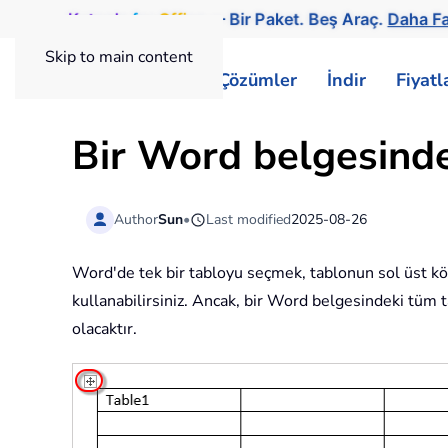
Kutools
for
Office
— Bir Paket. Beş Araç.
Daha Fa
Skip to main content
ExtendOffice
Çözümler
İndir
Fiyat
Bir Word belgesindek
Author
Sun
•
Last modified
2025-08-26
Word'de tek bir tabloyu seçmek, tablonun sol üst k
kullanabilirsiniz. Ancak, bir Word belgesindeki tüm 
olacaktır.