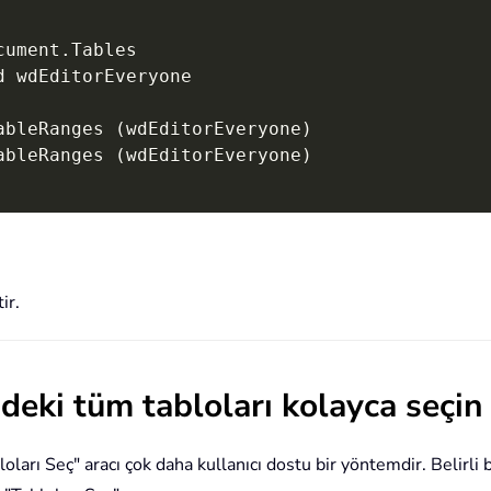
cument
.
Tables

ableRanges 
(
wdEditorEveryone
)
ableRanges 
(
wdEditorEveryone
)
ir.
deki tüm tabloları kolayca seçin
arı Seç" aracı çok daha kullanıcı dostu bir yöntemdir. Belirli b