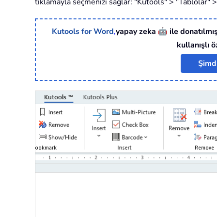
tıklamayla seçmenizi sağlar: "Kutools" > "Tablolar" >
🤖
Kutools for Word
,
yapay zeka
ile donatılmış
kullanışlı ö
Şimdi