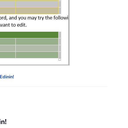
dinin!
in!