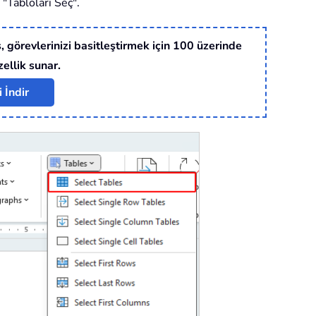
 "Tabloları Seç".
, görevlerinizi basitleştirmek için 100 üzerinde
zellik sunar.
 İndir