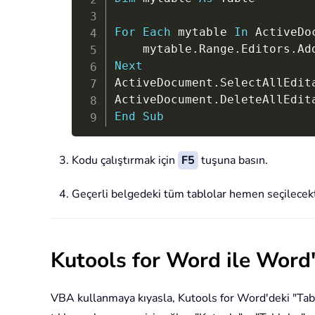
For
Each
 mytable 
In
 ActiveDo
	mytable
.
Range
.
Editors
.
Next
ActiveDocument
.
SelectAllEdit
ActiveDocument
.
DeleteAllEdit
End
Sub
Kodu çalıştırmak için
F5
tuşuna basın.
Geçerli belgedeki tüm tablolar hemen seçilecekt
Kutools for Word ile Word'
VBA kullanmaya kıyasla, Kutools for Word'deki "Tablol