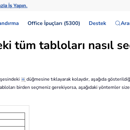
zla İş Yapın.
landırma
Office İpuçları (5300)
Destek
Ar
i tüm tabloları nasıl s
öşesindeki
düğmesine tıklayarak kolaydır, aşağıda gösterildiği
tabloları birden seçmeniz gerekiyorsa, aşağıdaki yöntemler size