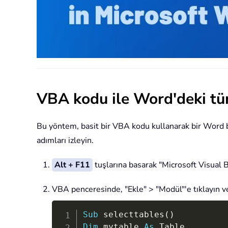
VBA kodu ile Word'deki tüm
Bu yöntem, basit bir VBA kodu kullanarak bir Word be
adımları izleyin.
Alt + F11
tuşlarına basarak "Microsoft Visual B
VBA penceresinde, "Ekle" > "Modül"'e tıklayın v
Sub
 selecttables
(
)
Dim
 mytable 
As
 Table
