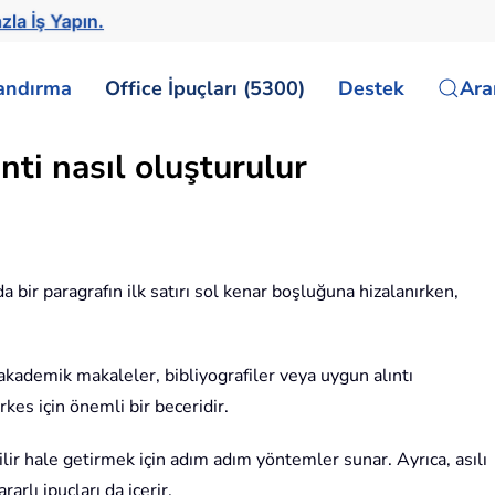
zla İş Yapın.
landırma
Office İpuçları (5300)
Destek
Ar
nti nasıl oluşturulur
urada bir paragrafın ilk satırı sol kenar boşluğuna hizalanırken,
 akademik makaleler, bibliyografiler veya uygun alıntı
rkes için önemli bir beceridir.
lir hale getirmek için adım adım yöntemler sunar. Ayrıca, asılı
arlı ipuçları da içerir.