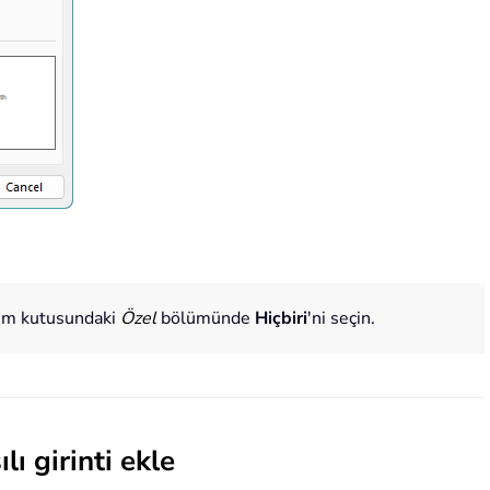
şim kutusundaki
Özel
bölümünde
Hiçbiri
'ni seçin.
lı girinti ekle