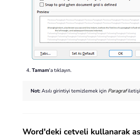
Tamam
'a tıklayın.
Not:
Asılı girintiyi temizlemek için
Paragraf
ileti
Word'deki cetveli kullanarak ası