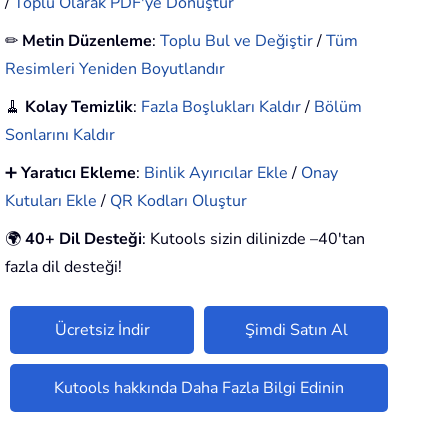
/
Toplu Olarak PDF'ye Dönüştür
✏
Metin Düzenleme
:
Toplu Bul ve Değiştir
/
Tüm
Resimleri Yeniden Boyutlandır
🧹
Kolay Temizlik
:
Fazla Boşlukları Kaldır
/
Bölüm
Sonlarını Kaldır
➕
Yaratıcı Ekleme
:
Binlik Ayırıcılar Ekle
/
Onay
Kutuları Ekle
/
QR Kodları Oluştur
🌍
40+ Dil Desteği
: Kutools sizin dilinizde –40'tan
fazla dil desteği!
Ücretsiz İndir
Şimdi Satın Al
Kutools hakkında Daha Fazla Bilgi Edinin