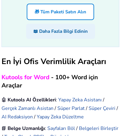
🎁 Tüm Paketi Satın Alın
📖 Daha Fazla Bilgi Edinin
En İyi Ofis Verimlilik Araçları
Kutools for Word
- 100+ Word için
Araçlar
🤖
Kutools AI Özellikleri
:
Yapay Zeka Asistanı
/
Gerçek Zamanlı Asistan
/
Süper Parlat
/
Süper Çeviri
/
AI Redaksiyon
/
Yapay Zeka Düzeltme
📘
Belge Uzmanlığı
:
Sayfaları Böl
/
Belgeleri Birleştir