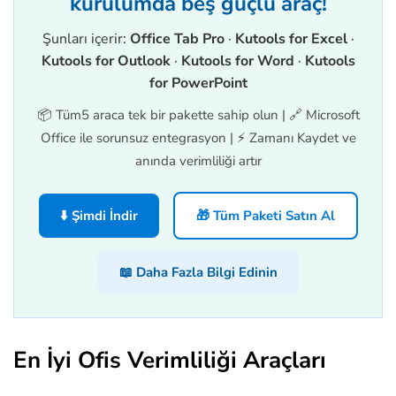
kurulumda beş güçlü araç!
Şunları içerir:
Office Tab Pro
·
Kutools for Excel
·
Kutools for Outlook
·
Kutools for Word
·
Kutools
for PowerPoint
📦 Tüm5 araca tek bir pakette sahip olun | 🔗 Microsoft
Office ile sorunsuz entegrasyon | ⚡ Zamanı Kaydet ve
anında verimliliği artır
⬇️ Şimdi İndir
🎁 Tüm Paketi Satın Al
📖 Daha Fazla Bilgi Edinin
En İyi Ofis Verimliliği Araçları