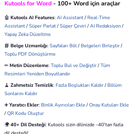
Kutools for Word
- 100+ Word için araçlar
🤖
Kutools AI Features
:
AI Assistant
/
Real-Time
Assistant
/
Süper Parlat
/
Süper Çeviri
/
AI Redaksiyon
/
Yapay Zeka Düzeltme
📘
Belge Uzmanlığı
:
Sayfaları Böl
/
Belgeleri Birleştir
/
Toplu PDF Dönüştürme
✏
Metin Düzenleme
:
Toplu Bul ve Değiştir
/
Tüm
Resimleri Yeniden Boyutlandır
🧹
Zahmetsiz Temizlik
:
Fazla Boşlukları Kaldır
/
Bölüm
Sonlarını Kaldır
➕
Yaratıcı Ekler
:
Binlik Ayırıcıları Ekle
/
Onay Kutuları Ekle
/
QR Kodu Oluştur
🌍
40+ Dil Desteği
: Kutools sizin dilinizde –40'tan fazla
dil desteği!