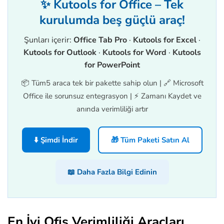
✨ Kutools for Office – Tek
kurulumda beş güçlü araç!
Şunları içerir:
Office Tab Pro
·
Kutools for Excel
·
Kutools for Outlook
·
Kutools for Word
·
Kutools
for PowerPoint
📦 Tüm5 araca tek bir pakette sahip olun | 🔗 Microsoft
Office ile sorunsuz entegrasyon | ⚡ Zamanı Kaydet ve
anında verimliliği artır
⬇️ Şimdi İndir
🎁 Tüm Paketi Satın Al
📖 Daha Fazla Bilgi Edinin
En İyi Ofis Verimliliği Araçları