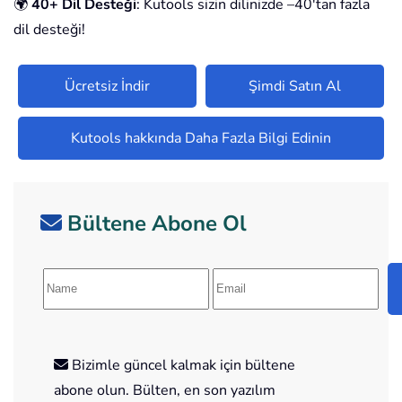
🌍
40+ Dil Desteği
: Kutools sizin dilinizde –40'tan fazla
dil desteği!
Ücretsiz İndir
Şimdi Satın Al
Kutools hakkında Daha Fazla Bilgi Edinin
Bültene Abone Ol
Bizimle güncel kalmak için bültene
abone olun. Bülten, en son yazılım