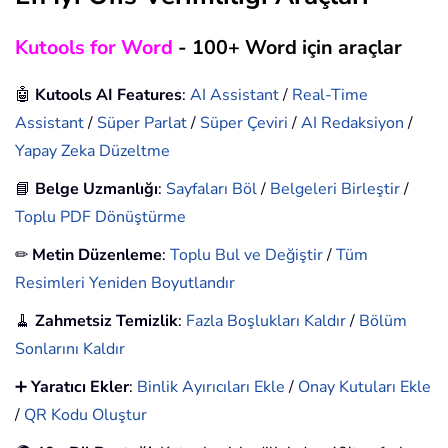
Kutools for Word
- 100+ Word için araçlar
🤖
Kutools AI Features
:
AI Assistant
/
Real-Time
Assistant
/
Süper Parlat
/
Süper Çeviri
/
AI Redaksiyon
/
Yapay Zeka Düzeltme
📘
Belge Uzmanlığı
:
Sayfaları Böl
/
Belgeleri Birleştir
/
Toplu PDF Dönüştürme
✏
Metin Düzenleme
:
Toplu Bul ve Değiştir
/
Tüm
Resimleri Yeniden Boyutlandır
🧹
Zahmetsiz Temizlik
:
Fazla Boşlukları Kaldır
/
Bölüm
Sonlarını Kaldır
➕
Yaratıcı Ekler
:
Binlik Ayırıcıları Ekle
/
Onay Kutuları Ekle
/
QR Kodu Oluştur