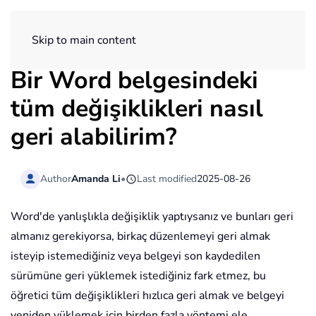
ExtendOffice
Skip to main content
Bir Word belgesindeki
tüm değişiklikleri nasıl
geri alabilirim?
Author
Amanda Li
•
Last modified
2025-08-26
Word'de yanlışlıkla değişiklik yaptıysanız ve bunları geri
almanız gerekiyorsa, birkaç düzenlemeyi geri almak
isteyip istemediğiniz veya belgeyi son kaydedilen
sürümüne geri yüklemek istediğiniz fark etmez, bu
öğretici tüm değişiklikleri hızlıca geri almak ve belgeyi
yeniden yüklemek için birden fazla yöntemi ele