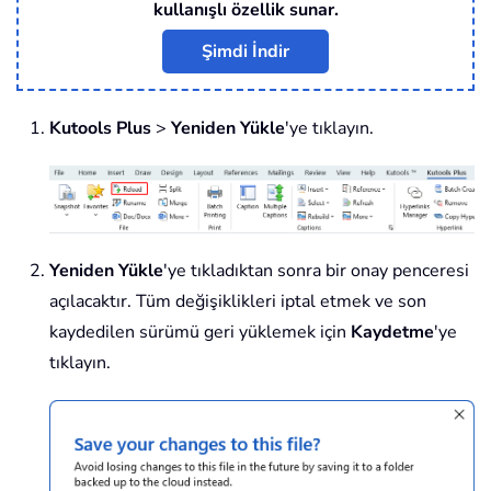
kullanışlı özellik sunar.
Şimdi İndir
Kutools Plus
>
Yeniden Yükle
'ye tıklayın.
Yeniden Yükle
'ye tıkladıktan sonra bir onay penceresi
açılacaktır. Tüm değişiklikleri iptal etmek ve son
kaydedilen sürümü geri yüklemek için
Kaydetme
'ye
tıklayın.