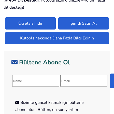
🌍
40+ Dil Desteği
: Kutools sizin dilinizde –40'tan fazla
dil desteği!
Ücretsiz İndir
Şimdi Satın Al
Kutools hakkında Daha Fazla Bilgi Edinin
Bültene Abone Ol
Bizimle güncel kalmak için bültene
abone olun. Bülten, en son yazılım