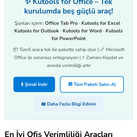
✨ Kutools for Office – Tek
kurulumda beş güçlü araç!
Şunları içerir:
Office Tab Pro
·
Kutools for Excel
·
Kutools for Outlook
·
Kutools for Word
·
Kutools
for PowerPoint
📦 Tüm5 araca tek bir pakette sahip olun | 🔗 Microsoft
Office ile sorunsuz entegrasyon | ⚡ Zamanı Kaydet ve
anında verimliliği artır
⬇️ Şimdi İndir
🎁 Tüm Paketi Satın Al
📖 Daha Fazla Bilgi Edinin
En İyi Ofis Verimliliği Araçları