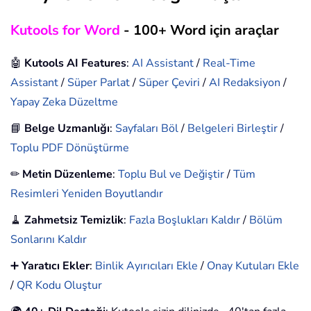
Kutools for Word
- 100+ Word için araçlar
🤖
Kutools AI Features
:
AI Assistant
/
Real-Time
Assistant
/
Süper Parlat
/
Süper Çeviri
/
AI Redaksiyon
/
Yapay Zeka Düzeltme
📘
Belge Uzmanlığı
:
Sayfaları Böl
/
Belgeleri Birleştir
/
Toplu PDF Dönüştürme
✏
Metin Düzenleme
:
Toplu Bul ve Değiştir
/
Tüm
Resimleri Yeniden Boyutlandır
🧹
Zahmetsiz Temizlik
:
Fazla Boşlukları Kaldır
/
Bölüm
Sonlarını Kaldır
➕
Yaratıcı Ekler
:
Binlik Ayırıcıları Ekle
/
Onay Kutuları Ekle
/
QR Kodu Oluştur