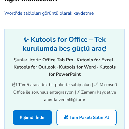
Word'de tabloları görüntü olarak kaydetme
✨ Kutools for Office – Tek
kurulumda beş güçlü araç!
Şunları içerir:
Office Tab Pro
·
Kutools for Excel
·
Kutools for Outlook
·
Kutools for Word
·
Kutools
for PowerPoint
📦 Tüm5 araca tek bir pakette sahip olun | 🔗 Microsoft
Office ile sorunsuz entegrasyon | ⚡ Zamanı Kaydet ve
anında verimliliği artır
⬇️ Şimdi İndir
🎁 Tüm Paketi Satın Al