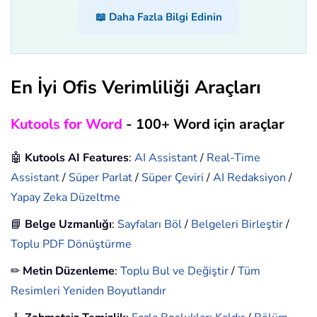
📖 Daha Fazla Bilgi Edinin
En İyi Ofis Verimliliği Araçları
Kutools for Word
- 100+ Word için araçlar
🤖
Kutools AI Features
:
AI Assistant
/
Real-Time
Assistant
/
Süper Parlat
/
Süper Çeviri
/
AI Redaksiyon
/
Yapay Zeka Düzeltme
📘
Belge Uzmanlığı
:
Sayfaları Böl
/
Belgeleri Birleştir
/
Toplu PDF Dönüştürme
✏
Metin Düzenleme
:
Toplu Bul ve Değiştir
/
Tüm
Resimleri Yeniden Boyutlandır