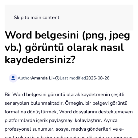
ExtendOffice
Skip to main content
Word belgesini (png, jpeg
vb.) görüntü olarak nasıl
kaydedersiniz?
Author
Amanda Li
•
Last modified
2025-08-26
Bir Word belgesini görüntü olarak kaydetmenin çeşitli
senaryoları bulunmaktadır. Örneğin, bir belgeyi görüntü
formatına dönüştürmek, Word dosyalarını desteklemeyen
platformlarda içerik paylaşmayı kolaylaştırır. Ayrıca,
profesyonel sunumlar, sosyal medya gönderileri ve e-
posta ekleri için biçimlendirmenin ve düzenin korunmasını