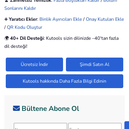
🧹
Zahmetsiz Temizlik
:
Fazla Boşlukları Kaldır
/
Bölüm
Sonlarını Kaldır
➕
Yaratıcı Ekler
:
Binlik Ayırıcıları Ekle
/
Onay Kutuları Ekle
/
QR Kodu Oluştur
🌍
40+ Dil Desteği
: Kutools sizin dilinizde –40'tan fazla
dil desteği!
Ücretsiz İndir
Şimdi Satın Al
Kutools hakkında Daha Fazla Bilgi Edinin
Bültene Abone Ol