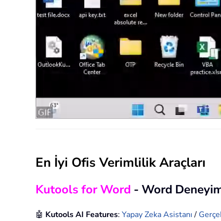
En İyi Ofis Verimlilik Araçları
Kutools for Word
- Word Deneyim
🤖
Kutools AI Features
:
Yapay Zeka Asistanı
/
Gerçe