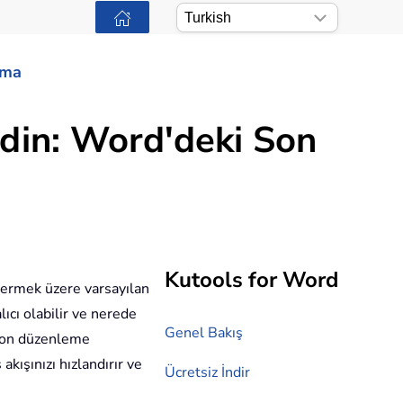
ama
din: Word'deki Son
Kutools for Word
stermek üzere varsayılan
cı olabilir ve nerede
Genel Bakış
 son düzenleme
kışınızı hızlandırır ve
Ücretsiz İndir