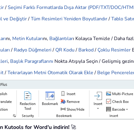
ir
/
Seçimi Farklı Formatlarda Dışa Aktar (PDF/TXT/DOC/HTML
l ve Değiştir
/
Tüm Resimleri Yeniden Boyutlandır
/
Tablo Satır
arı
nı,
Metin Kutuları
nı,
Bağlantılar
ı Kolayca Temizle / Daha faz
uları
/
Radyo Düğmeleri
/
QR Kodu
/
Barkod
/
Çoklu Resimler
E
leri
,
Başlık Paragraflarını
Nokta Atışıyla Seçin / Gelişmiş gezi
it
/
Tekrarlayan Metni Otomatik Olarak Ekle
/
Belge Pencereler
n Kutools for Word'u indirin!
🚀