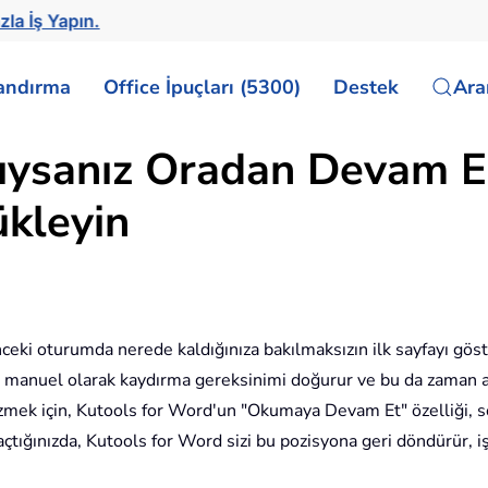
zla İş Yapın.
landırma
Office İpuçları (5300)
Destek
Ar
ıysanız Oradan Devam E
kleyin
nceki oturumda nerede kaldığınıza bakılmaksızın ilk sayfayı gö
manuel olarak kaydırma gereksinimi doğurur ve bu da zaman alı
u çözmek için, Kutools for Word'un "Okumaya Devam Et" özelliği,
ığınızda, Kutools for Word sizi bu pozisyona geri döndürür, iş a