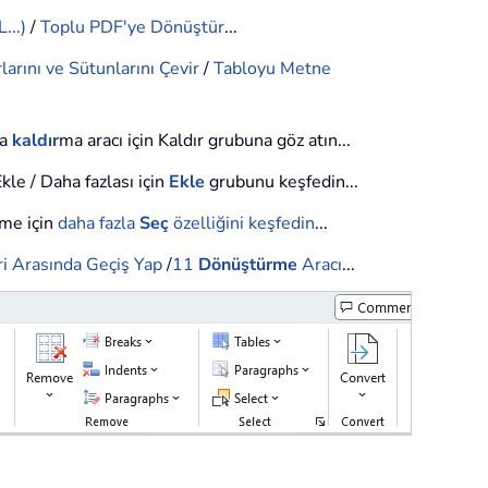
...)
/
Toplu PDF'ye Dönüştür
...
larını ve Sütunlarını Çevir
/
Tabloyu Metne
la
kaldır
ma aracı için Kaldır grubuna göz atın...
kle / Daha fazlası için
Ekle
grubunu keşfedin...
nme için
daha fazla
Seç
özelliğini keşfedin
...
i Arasında Geçiş Yap
/
11
Dönüştürme
Aracı
...