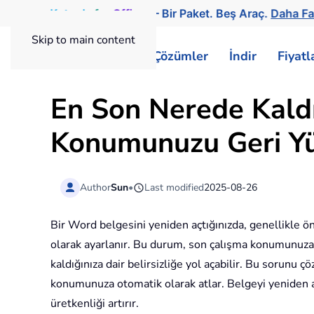
Kutools
for
Office
— Bir Paket. Beş Araç.
Daha Fa
Skip to main content
ExtendOffice
Çözümler
İndir
Fiyat
En Son Nerede Kald
Konumunuzu Geri Yü
Author
Sun
•
Last modified
2025-08-26
Bir Word belgesini yeniden açtığınızda, genellikle ö
olarak ayarlanır. Bu durum, son çalışma konumunuza 
kaldığınıza dair belirsizliğe yol açabilir. Bu sorun
konumunuza otomatik olarak atlar. Belgeyi yeniden açt
üretkenliği artırır.