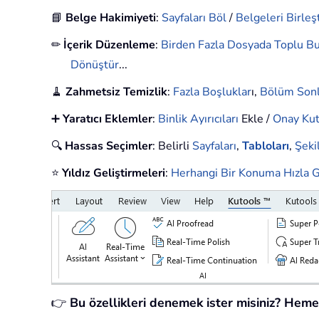
📘
Belge Hakimiyeti
:
Sayfaları Böl
/
Belgeleri Birleşt
✏
İçerik Düzenleme
:
Birden Fazla Dosyada Toplu Bu
Dönüştür
...
🧹
Zahmetsiz Temizlik
:
Fazla Boşluklar
ı,
Bölüm Sonl
➕
Yaratıcı Eklemler
:
Binlik Ayırıcıları
Ekle /
Onay Kut
🔍
Hassas Seçimler
: Belirli
Sayfaları
,
Tabloları
,
Şekil
⭐
Yıldız Geliştirmeleri
:
Herhangi Bir Konuma Hızla G
👉
Bu özellikleri denemek ister misiniz? Heme