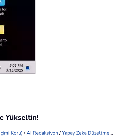
e Yükseltin!
içimi Koru)
/
AI Redaksiyon
/
Yapay Zeka Düzeltme
...