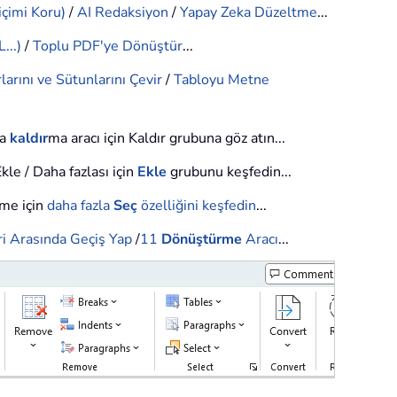
içimi Koru)
/
AI Redaksiyon
/
Yapay Zeka Düzeltme
...
...)
/
Toplu PDF'ye Dönüştür
...
larını ve Sütunlarını Çevir
/
Tabloyu Metne
la
kaldır
ma aracı için Kaldır grubuna göz atın...
kle / Daha fazlası için
Ekle
grubunu keşfedin...
nme için
daha fazla
Seç
özelliğini keşfedin
...
i Arasında Geçiş Yap
/
11
Dönüştürme
Aracı
...