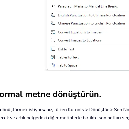
normal metne dönüştürün.
önüştürmek istiyorsanız, lütfen Kutools > Dönüştür > Son Notl
k ve artık belgedeki diğer metinlerle birlikte son notları seçe