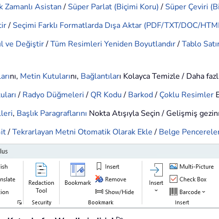
k Zamanlı Asistan
/
Süper Parlat (Biçimi Koru)
/
Süper Çeviri (B
ir
/
Seçimi Farklı Formatlarda Dışa Aktar (PDF/TXT/DOC/HTML
l ve Değiştir
/
Tüm Resimleri Yeniden Boyutlandır
/
Tablo Satır
arı
nı,
Metin Kutuları
nı,
Bağlantılar
ı Kolayca Temizle / Daha faz
uları
/
Radyo Düğmeleri
/
QR Kodu
/
Barkod
/
Çoklu Resimler
E
leri
,
Başlık Paragraflarını
Nokta Atışıyla Seçin / Gelişmiş gezi
it
/
Tekrarlayan Metni Otomatik Olarak Ekle
/
Belge Pencereler