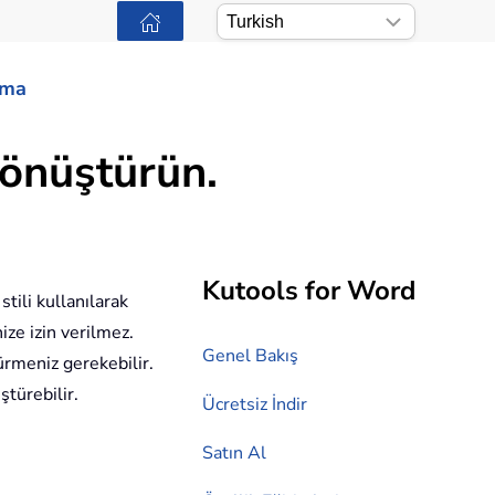
ama
dönüştürün.
Kutools for Word
tili kullanılarak
ize izin verilmez.
Genel Bakış
rmeniz gerekebilir.
türebilir.
Ücretsiz İndir
Satın Al