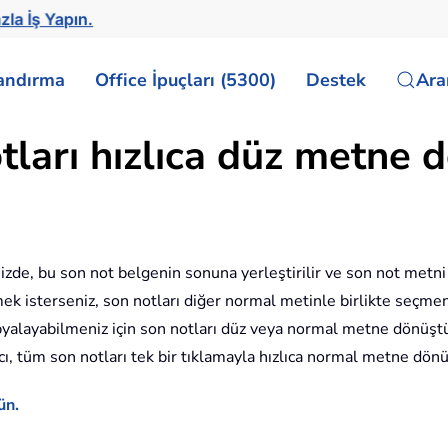
zla İş Yapın.
landırma
Office İpuçları (5300)
Destek
Ar
ları hızlıca düz metne 
zde, bu son not belgenin sonuna yerleştirilir ve son not metni s
ek isterseniz, son notları diğer normal metinle birlikte seçmen
yalayabilmeniz için son notları düz veya normal metne dönüştü
, tüm son notları tek bir tıklamayla hızlıca normal metne dönüş
ün.