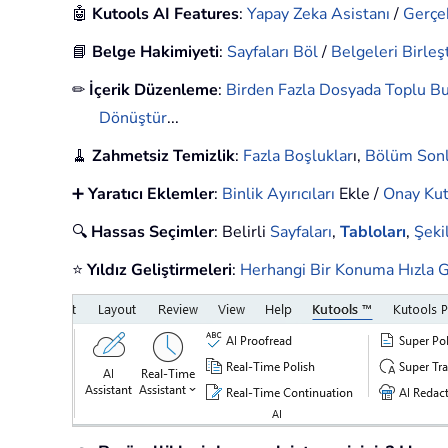
🤖
Kutools AI Features
:
Yapay Zeka Asistanı
/
Gerçe
📘
Belge Hakimiyeti
:
Sayfaları Böl
/
Belgeleri Birleşt
✏
İçerik Düzenleme
:
Birden Fazla Dosyada Toplu Bu
Dönüştür
...
🧹
Zahmetsiz Temizlik
:
Fazla Boşluklar
ı,
Bölüm Sonl
➕
Yaratıcı Eklemler
:
Binlik Ayırıcıları
Ekle /
Onay Kut
🔍
Hassas Seçimler
: Belirli
Sayfaları
,
Tabloları
,
Şekil
⭐
Yıldız Geliştirmeleri
:
Herhangi Bir Konuma Hızla G