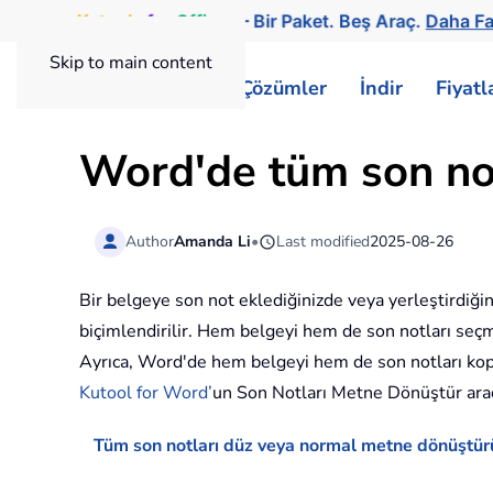
Kutools
for
Office
— Bir Paket. Beş Araç.
Daha Fa
Skip to main content
ExtendOffice
Çözümler
İndir
Fiyat
Word'de tüm son not
Author
Amanda Li
•
Last modified
2025-08-26
Bir belgeye son not eklediğinizde veya yerleştirdiğini
biçimlendirilir. Hem belgeyi hem de son notları seçm
Ayrıca, Word'de hem belgeyi hem de son notları kop
Kutool for Word’
un Son Notları Metne Dönüştür aracı
Tüm son notları düz veya normal metne dönüştür