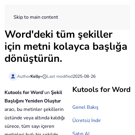
ExtendOffice
Skip to main content
Word'deki tüm şekiller
için metni kolayca başlığa
dönüştürün.
Author
Kelly
•
Last modified
2025-08-26
Kutools for Word
Kutools for Word
'un
Şekil
Başlığını Yeniden Oluştur
Genel Bakış
aracı, bu metinler şekillerin
üstünde veya altında kaldığı
Ücretsiz İndir
sürece, tüm sayı içeren
Satın Al
metinleri hızlı bir şekilde