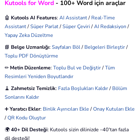
Kutools for Word
- 100+ Word için araçlar
🤖
Kutools AI Features
:
AI Assistant
/
Real-Time
Assistant
/
Süper Parlat
/
Süper Çeviri
/
AI Redaksiyon
/
Yapay Zeka Düzeltme
📘
Belge Uzmanlığı
:
Sayfaları Böl
/
Belgeleri Birleştir
/
Toplu PDF Dönüştürme
✏
Metin Düzenleme
:
Toplu Bul ve Değiştir
/
Tüm
Resimleri Yeniden Boyutlandır
🧹
Zahmetsiz Temizlik
:
Fazla Boşlukları Kaldır
/
Bölüm
Sonlarını Kaldır
➕
Yaratıcı Ekler
:
Binlik Ayırıcıları Ekle
/
Onay Kutuları Ekle
/
QR Kodu Oluştur
🌍
40+ Dil Desteği
: Kutools sizin dilinizde –40'tan fazla
dil desteği!