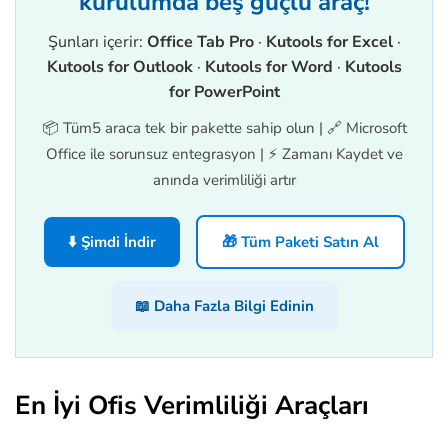
kurulumda beş güçlü araç!
Şunları içerir:
Office Tab Pro
·
Kutools for Excel
·
Kutools for Outlook
·
Kutools for Word
·
Kutools
for PowerPoint
📦 Tüm5 araca tek bir pakette sahip olun | 🔗 Microsoft
Office ile sorunsuz entegrasyon | ⚡ Zamanı Kaydet ve
anında verimliliği artır
⬇️ Şimdi İndir
🎁 Tüm Paketi Satın Al
📖 Daha Fazla Bilgi Edinin
En İyi Ofis Verimliliği Araçları