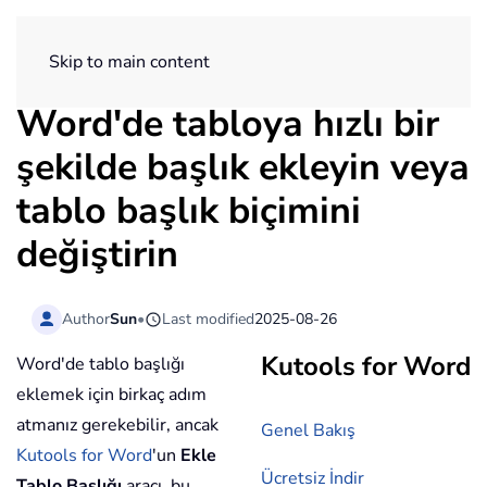
ExtendOffice
Skip to main content
Word'de tabloya hızlı bir
şekilde başlık ekleyin veya
tablo başlık biçimini
değiştirin
Author
Sun
•
Last modified
2025-08-26
Kutools for Word
Word'de tablo başlığı
eklemek için birkaç adım
atmanız gerekebilir, ancak
Genel Bakış
Kutools for Word
'un
Ekle
Ücretsiz İndir
Tablo Başlığı
aracı, bu