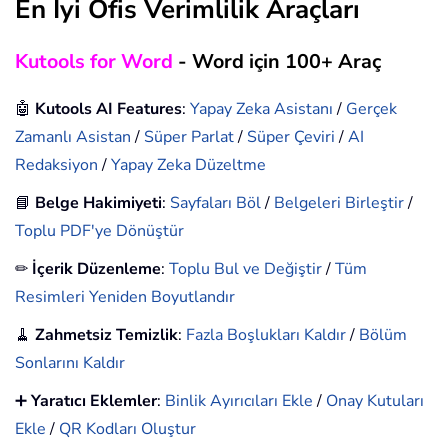
En İyi Ofis Verimlilik Araçları
Kutools for Word
- Word için 100+ Araç
🤖
Kutools AI Features
:
Yapay Zeka Asistanı
/
Gerçek
Zamanlı Asistan
/
Süper Parlat
/
Süper Çeviri
/
AI
Redaksiyon
/
Yapay Zeka Düzeltme
📘
Belge Hakimiyeti
:
Sayfaları Böl
/
Belgeleri Birleştir
/
Toplu PDF'ye Dönüştür
✏
İçerik Düzenleme
:
Toplu Bul ve Değiştir
/
Tüm
Resimleri Yeniden Boyutlandır
🧹
Zahmetsiz Temizlik
:
Fazla Boşlukları Kaldır
/
Bölüm
Sonlarını Kaldır
➕
Yaratıcı Eklemler
:
Binlik Ayırıcıları Ekle
/
Onay Kutuları
Ekle
/
QR Kodları Oluştur