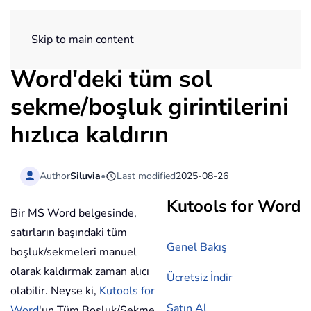
ExtendOffice
Skip to main content
Word'deki tüm sol
sekme/boşluk girintilerini
hızlıca kaldırın
Author
Siluvia
•
Last modified
2025-08-26
Kutools for Word
Bir MS Word belgesinde,
satırların başındaki tüm
Genel Bakış
boşluk/sekmeleri manuel
olarak kaldırmak zaman alıcı
Ücretsiz İndir
olabilir. Neyse ki,
Kutools for
Satın Al
Word
'un Tüm Boşluk/Sekme