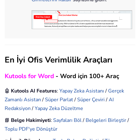
En İyi Ofis Verimlilik Araçları
Kutools for Word
- Word için 100+ Araç
🤖
Kutools AI Features
:
Yapay Zeka Asistanı
/
Gerçek
Zamanlı Asistan
/
Süper Parlat
/
Süper Çeviri
/
AI
Redaksiyon
/
Yapay Zeka Düzeltme
📘
Belge Hakimiyeti
:
Sayfaları Böl
/
Belgeleri Birleştir
/
Toplu PDF'ye Dönüştür