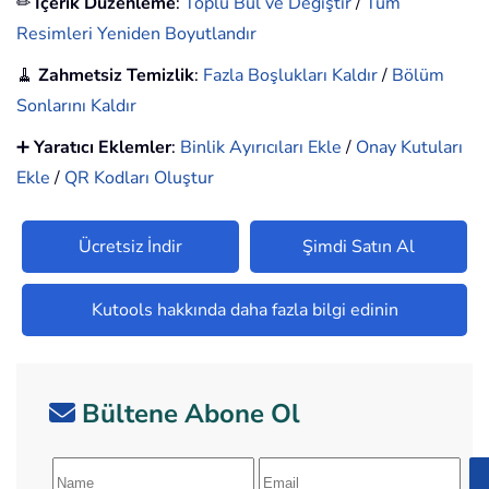
✏
İçerik Düzenleme
:
Toplu Bul ve Değiştir
/
Tüm
Resimleri Yeniden Boyutlandır
🧹
Zahmetsiz Temizlik
:
Fazla Boşlukları Kaldır
/
Bölüm
Sonlarını Kaldır
➕
Yaratıcı Eklemler
:
Binlik Ayırıcıları Ekle
/
Onay Kutuları
Ekle
/
QR Kodları Oluştur
Ücretsiz İndir
Şimdi Satın Al
Kutools hakkında daha fazla bilgi edinin
Bültene Abone Ol