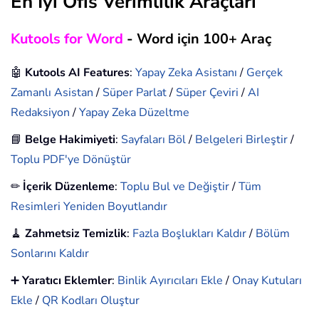
En İyi Ofis Verimlilik Araçları
Kutools for Word
- Word için 100+ Araç
🤖
Kutools AI Features
:
Yapay Zeka Asistanı
/
Gerçek
Zamanlı Asistan
/
Süper Parlat
/
Süper Çeviri
/
AI
Redaksiyon
/
Yapay Zeka Düzeltme
📘
Belge Hakimiyeti
:
Sayfaları Böl
/
Belgeleri Birleştir
/
Toplu PDF'ye Dönüştür
✏
İçerik Düzenleme
:
Toplu Bul ve Değiştir
/
Tüm
Resimleri Yeniden Boyutlandır
🧹
Zahmetsiz Temizlik
:
Fazla Boşlukları Kaldır
/
Bölüm
Sonlarını Kaldır
➕
Yaratıcı Eklemler
:
Binlik Ayırıcıları Ekle
/
Onay Kutuları
Ekle
/
QR Kodları Oluştur