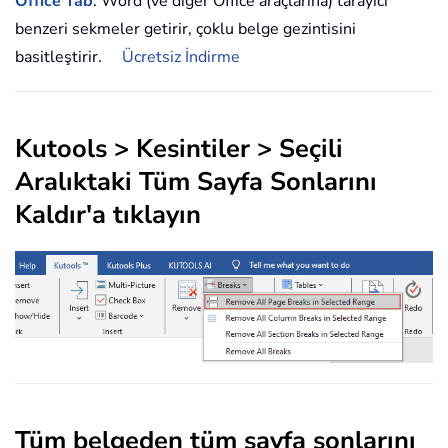
Office Tab
: Word (ve diğer Office araçlarına) tarayıcı
benzeri sekmeler getirir, çoklu belge gezintisini
basitleştirir.
Ücretsiz İndirme
Kutools
>
Kesintiler
>
Seçili
Aralıktaki Tüm Sayfa Sonlarını
Kaldır
'a tıklayın
Tüm belgeden tüm sayfa sonlarını