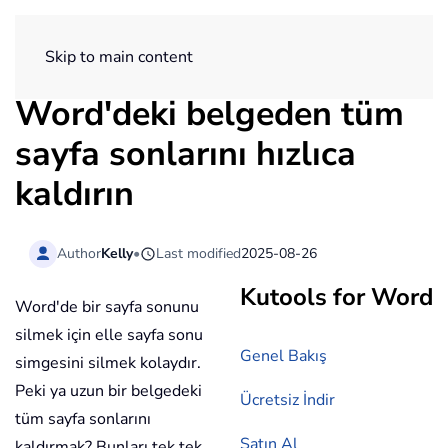
ExtendOffice
Skip to main content
Word'deki belgeden tüm
sayfa sonlarını hızlıca
kaldırın
Author
Kelly
•
Last modified
2025-08-26
Kutools for Word
Word'de bir sayfa sonunu
silmek için elle sayfa sonu
Genel Bakış
simgesini silmek kolaydır.
Peki ya uzun bir belgedeki
Ücretsiz İndir
tüm sayfa sonlarını
Satın Al
kaldırmak? Bunları tek tek