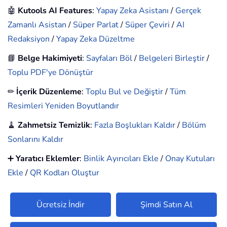
🤖
Kutools AI Features
:
Yapay Zeka Asistanı
/
Gerçek
Zamanlı Asistan
/
Süper Parlat
/
Süper Çeviri
/
AI
Redaksiyon
/
Yapay Zeka Düzeltme
📘
Belge Hakimiyeti
:
Sayfaları Böl
/
Belgeleri Birleştir
/
Toplu PDF'ye Dönüştür
✏
İçerik Düzenleme
:
Toplu Bul ve Değiştir
/
Tüm
Resimleri Yeniden Boyutlandır
🧹
Zahmetsiz Temizlik
:
Fazla Boşlukları Kaldır
/
Bölüm
Sonlarını Kaldır
➕
Yaratıcı Eklemler
:
Binlik Ayırıcıları Ekle
/
Onay Kutuları
Ekle
/
QR Kodları Oluştur
Ücretsiz İndir
Şimdi Satın Al