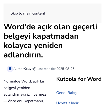
ExtendOffice
Skip to main content
Word'de açık olan geçerli
belgeyi kapatmadan
kolayca yeniden
adlandırın.
Author
Kelly
•
Last modified
2025-08-26
Kutools for Word
Normalde Word, açık bir
belgeyi yeniden
Genel Bakış
adlandırmaya izin vermez
— önce onu kapatmanız,
Ücretsiz İndir