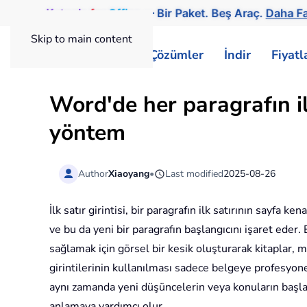
Kutools
for
Office
— Bir Paket. Beş Araç.
Daha Fa
Skip to main content
ExtendOffice
Çözümler
İndir
Fiyat
Word'de her paragrafın ilk 
yöntem
Author
Xiaoyang
•
Last modified
2025-08-26
İlk satır girintisi, bir paragrafın ilk satırının sayfa 
ve bu da yeni bir paragrafın başlangıcını işaret ede
sağlamak için görsel bir kesik oluşturarak kitaplar, m
girintilerinin kullanılması sadece belgeye profesyo
aynı zamanda yeni düşüncelerin veya konuların başlangı
anlamaya yardımcı olur.