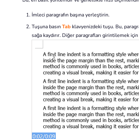
Bu, en basit yöntemdir ve genellikle hızlı biçimlendirm
İmleci paragrafın başına yerleştirin.
Tuşuna basın
Tab
klavyenizdeki tuşu. Bu, paragraf
sağa kaydırır. Diğer paragrafları girintilemek içi