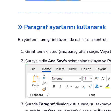
Paragraf ayarlarını kullanarak
Bu yöntem, tam girinti üzerinde daha fazla kontrol sa
Girintilemek istediğiniz paragrafları seçin. Vey
Şuraya gidin
Ana Sayfa
sekmesine tıklayın ve
P
Şurada
Paragraf
diyalog kutusunda, şu sekmeye
şurayı bulun
Özel
açılır menüyü seçin ve
İlk satı