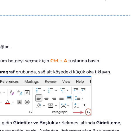
ğlar.
a tüm belgeyi seçmek için
Ctrl + A
tuşlarına basın.
aragraf
grubunda, sağ alt köşedeki küçük oka tıklayın.
 gidin
Girintiler ve Boşluklar
Sekmesi altında
Girintileme
,
r
seçeneğini seçin. Ardından, ihtiyacınız olan By alanından