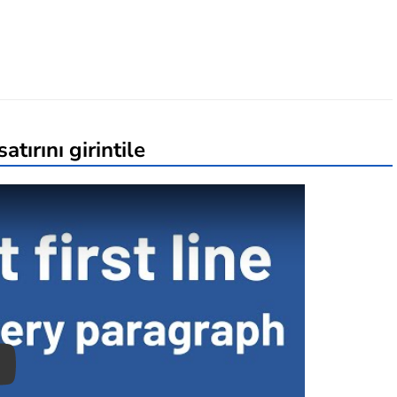
tırını girintile
ay