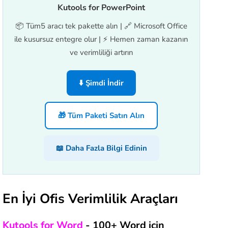
Kutools for PowerPoint
📦 Tüm5 aracı tek pakette alın | 🔗 Microsoft Office
ile kusursuz entegre olur | ⚡ Hemen zaman kazanın
ve verimliliği artırın
⬇️ Şimdi İndir
🎁 Tüm Paketi Satın Alın
📖 Daha Fazla Bilgi Edinin
En İyi Ofis Verimlilik Araçları
Kutools for Word
- 100+ Word için