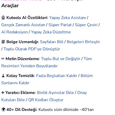
Araçlar
🤖
Kutools AI Özellikleri
:
Yapay Zeka Asistanı
/
Gerçek Zamanlı Asistan
/
Süper Parlat
/
Süper Çeviri
/
AI Redaksiyon
/
Yapay Zeka Düzeltme
📘
Belge Uzmanlığı
:
Sayfaları Böl
/
Belgeleri Birleştir
/
Toplu Olarak PDF'ye Dönüştür
✏
Metin Düzenleme
:
Toplu Bul ve Değiştir
/
Tüm
Resimleri Yeniden Boyutlandır
🧹
Kolay Temizlik
:
Fazla Boşlukları Kaldır
/
Bölüm
Sonlarını Kaldır
➕
Yaratıcı Ekleme
:
Binlik Ayırıcılar Ekle
/
Onay
Kutuları Ekle
/
QR Kodları Oluştur
🌍
40+ Dil Desteği
: Kutools sizin dilinizde –40'tan