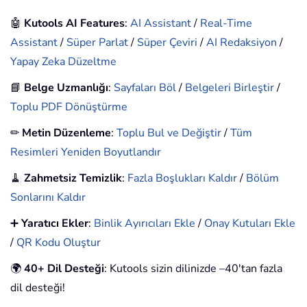
🤖
Kutools AI Features
:
AI Assistant
/
Real-Time
Assistant
/
Süper Parlat
/
Süper Çeviri
/
AI Redaksiyon
/
Yapay Zeka Düzeltme
📘
Belge Uzmanlığı
:
Sayfaları Böl
/
Belgeleri Birleştir
/
Toplu PDF Dönüştürme
✏
Metin Düzenleme
:
Toplu Bul ve Değiştir
/
Tüm
Resimleri Yeniden Boyutlandır
🧹
Zahmetsiz Temizlik
:
Fazla Boşlukları Kaldır
/
Bölüm
Sonlarını Kaldır
➕
Yaratıcı Ekler
:
Binlik Ayırıcıları Ekle
/
Onay Kutuları Ekle
/
QR Kodu Oluştur
🌍
40+ Dil Desteği
: Kutools sizin dilinizde –40'tan fazla
dil desteği!