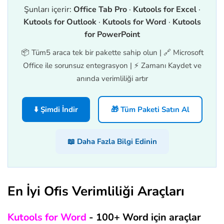
Şunları içerir:
Office Tab Pro
·
Kutools for Excel
·
Kutools for Outlook
·
Kutools for Word
·
Kutools
for PowerPoint
📦 Tüm5 araca tek bir pakette sahip olun | 🔗 Microsoft
Office ile sorunsuz entegrasyon | ⚡ Zamanı Kaydet ve
anında verimliliği artır
⬇️ Şimdi İndir
🎁 Tüm Paketi Satın Al
📖 Daha Fazla Bilgi Edinin
En İyi Ofis Verimliliği Araçları
Kutools for Word
- 100+ Word için araçlar