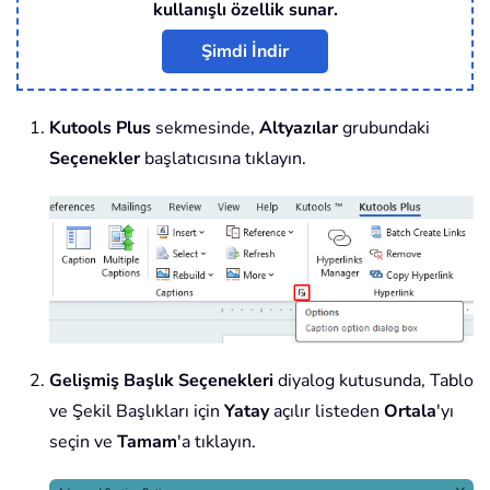
kullanışlı özellik sunar.
Şimdi İndir
Kutools Plus
sekmesinde,
Altyazılar
grubundaki
Seçenekler
başlatıcısına tıklayın.
Gelişmiş Başlık Seçenekleri
diyalog kutusunda, Tablo
ve Şekil Başlıkları için
Yatay
açılır listeden
Ortala
'yı
seçin ve
Tamam
'a tıklayın.