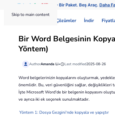
Kutools
for
Office
— Bir Paket. Beş Araç.
Daha Fa
Skip to main content
ExtendOffice
Çözümler
İndir
Fiyat
Bir Word Belgesinin Kopyas
Yöntem)
Author
Amanda Li
•
Last modified
2025-08-26
Word belgelerinizin kopyalarını oluşturmak, yedekl
önemlidir. Bu, veri güvenliğini sağlar, değişiklikler
İşte Microsoft Word'de bir belgenin kopyasını oluştu
ve ayrıca iki ek seçenek sunulmaktadır.
Yöntem 1: Dosya Gezgini'nde kopyala ve yapıştır