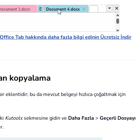
Office Tab hakkında daha fazla bilgi edinin
Ücretsiz İndir
dan kopyalama
 bir eklentidir; bu da mevcut belgeyi hızlıca çoğaltmak için
aki
Kutools
sekmesine gidin ve
Daha Fazla
>
Geçerli Dosyayı
r.