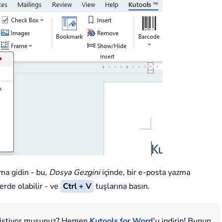
ma gidin - bu,
Dosya Gezgini
içinde, bir e-posta yazma
erde olabilir - ve
Ctrl + V
tuşlarına basın.
k istiyor musunuz? Hemen
Kutools for Word
'u indirin! Bunun