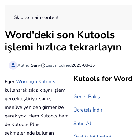
ExtendOffice
Skip to main content
Word'deki son Kutools
işlemi hızlıca tekrarlayın
Author
Sun
•
Last modified
2025-08-26
Kutools for Word
Eğer
Word için Kutools
kullanarak sık sık aynı işlemi
Genel Bakış
gerçekleştiriyorsanız,
menüye yeniden girmenize
Ücretsiz İndir
gerek yok. Hem Kutools hem
Satın Al
de Kutools Plus
sekmelerinde bulunan