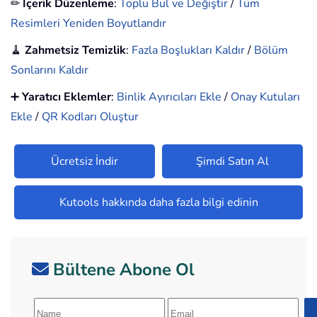
✏
İçerik Düzenleme
:
Toplu Bul ve Değiştir
/
Tüm
Resimleri Yeniden Boyutlandır
🧹
Zahmetsiz Temizlik
:
Fazla Boşlukları Kaldır
/
Bölüm
Sonlarını Kaldır
➕
Yaratıcı Eklemler
:
Binlik Ayırıcıları Ekle
/
Onay Kutuları
Ekle
/
QR Kodları Oluştur
Ücretsiz İndir
Şimdi Satın Al
Kutools hakkında daha fazla bilgi edinin
Bültene Abone Ol