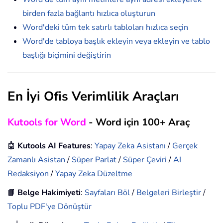
birden fazla bağlantı hızlıca oluşturun
Word'deki tüm tek satırlı tabloları hızlıca seçin
Word'de tabloya başlık ekleyin veya ekleyin ve tablo
başlığı biçimini değiştirin
En İyi Ofis Verimlilik Araçları
Kutools for Word
- Word için 100+ Araç
🤖
Kutools AI Features
:
Yapay Zeka Asistanı
/
Gerçek
Zamanlı Asistan
/
Süper Parlat
/
Süper Çeviri
/
AI
Redaksiyon
/
Yapay Zeka Düzeltme
📘
Belge Hakimiyeti
:
Sayfaları Böl
/
Belgeleri Birleştir
/
Toplu PDF'ye Dönüştür