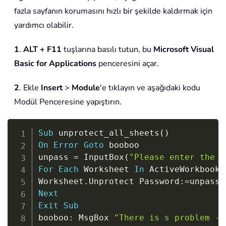
fazla sayfanın korumasını hızlı bir şekilde kaldırmak için
yardımcı olabilir.
1
.
ALT + F11
tuşlarına basılı tutun, bu
Microsoft Visual
Basic for Applications
penceresini açar.
2
. Ekle
Insert
>
Module
'e tıklayın ve aşağıdaki kodu
Modül Penceresine yapıştırın.
Copy
Sub
 unprotect_all_sheets
(
)
On
Error
Goto
 booboo 

unpass 
=
 InputBox
(
"Please enter the p
For
Each
 Worksheet 
In
 ActiveWorkbook
.
Worksheet
.
Unprotect Password
:
=
Next
Exit
Sub
booboo
:
 MsgBox 
"There is s problem - 