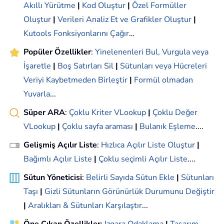
Akıllı Yürütme
|
Kod Oluştur
|
Özel Formüller
Oluştur
|
Verileri Analiz Et ve Grafikler Oluştur
|
Kutools Fonksiyonlarını Çağır
…
Popüler Özellikler
:
Yinelenenleri Bul, Vurgula veya
İşaretle
|
Boş Satırları Sil
|
Sütunları veya Hücreleri
Veriyi Kaybetmeden Birleştir
|
Formül olmadan
Yuvarla
...
Süper ARA
:
Çoklu Kriter VLookup
|
Çoklu Değer
VLookup
|
Çoklu sayfa araması
|
Bulanık Eşleme
....
Gelişmiş Açılır Liste
:
Hızlıca Açılır Liste Oluştur
|
Bağımlı Açılır Liste
|
Çoklu seçimli Açılır Liste
....
Sütun Yöneticisi
:
Belirli Sayıda Sütun Ekle
|
Sütunları
Taşı
|
Gizli Sütunların Görünürlük Durumunu Değiştir
|
Aralıkları & Sütunları Karşılaştır
...
Öne Çıkan Özellikler
:
Izgara Odaklama
|
Tasarım