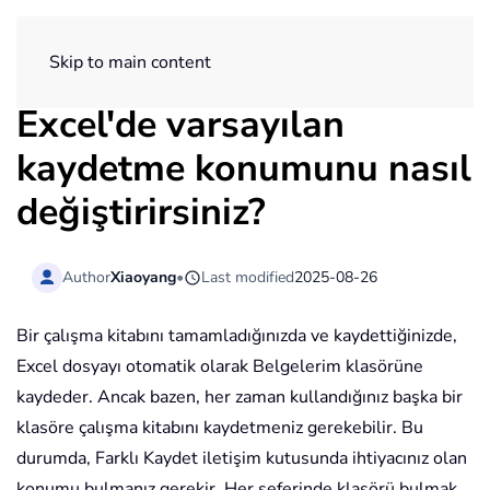
ExtendOffice
Skip to main content
Excel'de varsayılan
kaydetme konumunu nasıl
değiştirirsiniz?
Author
Xiaoyang
•
Last modified
2025-08-26
Bir çalışma kitabını tamamladığınızda ve kaydettiğinizde,
Excel dosyayı otomatik olarak Belgelerim klasörüne
kaydeder. Ancak bazen, her zaman kullandığınız başka bir
klasöre çalışma kitabını kaydetmeniz gerekebilir. Bu
durumda, Farklı Kaydet iletişim kutusunda ihtiyacınız olan
konumu bulmanız gerekir. Her seferinde klasörü bulmak