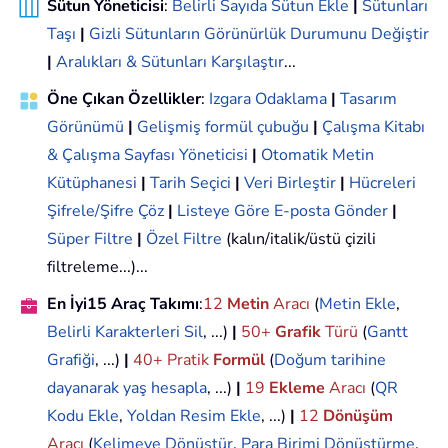
Sütun Yöneticisi
:
Belirli Sayıda Sütun Ekle
|
Sütunları
Taşı
|
Gizli Sütunların Görünürlük Durumunu Değiştir
|
Aralıkları & Sütunları Karşılaştır
...
Öne Çıkan Özellikler
:
Izgara Odaklama
|
Tasarım
Görünümü
|
Gelişmiş formül çubuğu
|
Çalışma Kitabı
& Çalışma Sayfası Yöneticisi
|
Otomatik Metin
Kütüphanesi
|
Tarih Seçici
|
Veri Birleştir
|
Hücreleri
Şifrele/Şifre Çöz
|
Listeye Göre E-posta Gönder
|
Süper Filtre
|
Özel Filtre
(kalın/italik/üstü çizili
filtreleme...)...
En İyi15 Araç Takımı
:
12
Metin
Aracı
(
Metin Ekle
,
Belirli Karakterleri Sil
, ...)
|
50+
Grafik
Türü
(
Gantt
Grafiği
, ...)
|
40+ Pratik
Formül
(
Doğum tarihine
dayanarak yaş hesapla
, ...)
|
19
Ekleme
Aracı
(
QR
Kodu Ekle
,
Yoldan Resim Ekle
, ...)
|
12
Dönüşüm
Aracı
(
Kelimeye Dönüştür
,
Para Birimi Dönüştürme
,