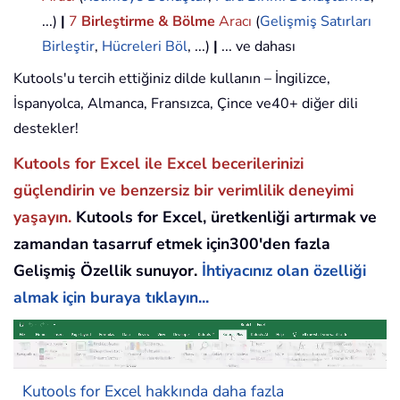
...)
|
7
Birleştirme & Bölme
Aracı
(
Gelişmiş Satırları
Birleştir
,
Hücreleri Böl
, ...)
|
... ve dahası
Kutools'u tercih ettiğiniz dilde kullanın – İngilizce,
İspanyolca, Almanca, Fransızca, Çince ve40+ diğer dili
destekler!
Kutools for Excel ile Excel becerilerinizi
güçlendirin ve benzersiz bir verimlilik deneyimi
yaşayın.
Kutools for Excel, üretkenliği artırmak ve
zamandan tasarruf etmek için300'den fazla
Gelişmiş Özellik sunuyor.
İhtiyacınız olan özelliği
almak için buraya tıklayın...
Kutools for Excel hakkında daha fazla