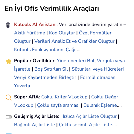
En İyi Ofis Verimlilik Araçları
🤖
Kutools AI Asistanı
: Veri analizinde devrim yaratın –
Akıllı Yürütme
|
Kod Oluştur
|
Özel Formüller
Oluştur
|
Verileri Analiz Et ve Grafikler Oluştur
|
Kutools Fonksiyonlarını Çağır
…
Popüler Özellikler
:
Yinelenenleri Bul, Vurgula veya
İşaretle
|
Boş Satırları Sil
|
Sütunları veya Hücreleri
Veriyi Kaybetmeden Birleştir
|
Formül olmadan
Yuvarla
...
Süper ARA
:
Çoklu Kriter VLookup
|
Çoklu Değer
VLookup
|
Çoklu sayfa araması
|
Bulanık Eşleme
....
Gelişmiş Açılır Liste
:
Hızlıca Açılır Liste Oluştur
|
Bağımlı Açılır Liste
|
Çoklu seçimli Açılır Liste
....