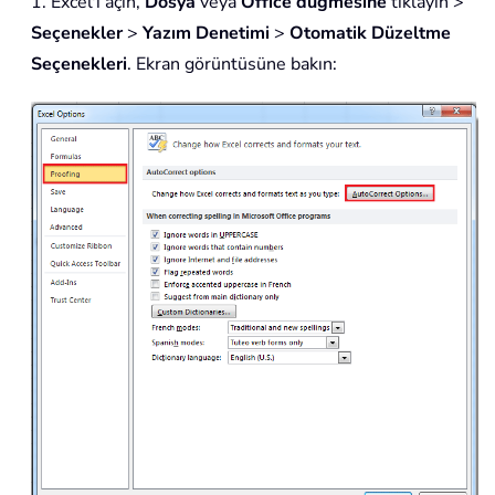
1. Excel'i açın,
Dosya
veya
Office düğmesine
tıklayın >
Seçenekler
>
Yazım Denetimi
>
Otomatik Düzeltme
Seçenekleri
. Ekran görüntüsüne bakın: