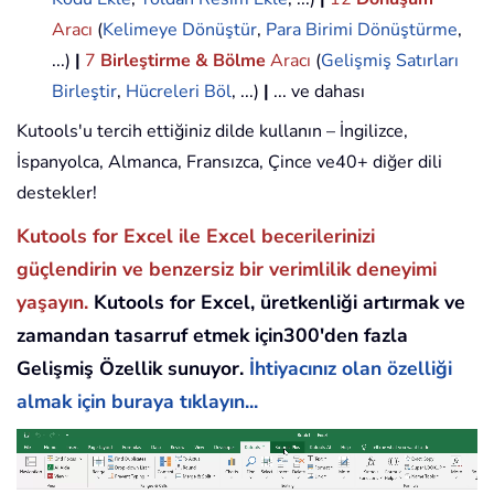
Aracı
(
Kelimeye Dönüştür
,
Para Birimi Dönüştürme
,
...)
|
7
Birleştirme & Bölme
Aracı
(
Gelişmiş Satırları
Birleştir
,
Hücreleri Böl
, ...)
|
... ve dahası
Kutools'u tercih ettiğiniz dilde kullanın – İngilizce,
İspanyolca, Almanca, Fransızca, Çince ve40+ diğer dili
destekler!
Kutools for Excel ile Excel becerilerinizi
güçlendirin ve benzersiz bir verimlilik deneyimi
yaşayın.
Kutools for Excel, üretkenliği artırmak ve
zamandan tasarruf etmek için300'den fazla
Gelişmiş Özellik sunuyor.
İhtiyacınız olan özelliği
almak için buraya tıklayın...