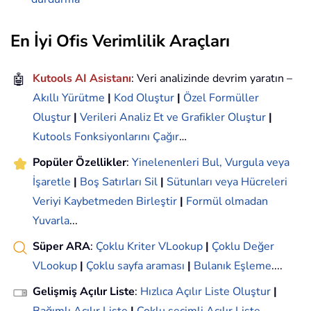
En İyi Ofis Verimlilik Araçları
🤖
Kutools AI Asistanı
: Veri analizinde devrim yaratın –
Akıllı Yürütme
|
Kod Oluştur
|
Özel Formüller
Oluştur
|
Verileri Analiz Et ve Grafikler Oluştur
|
Kutools Fonksiyonlarını Çağır
…
Popüler Özellikler
:
Yinelenenleri Bul, Vurgula veya
İşaretle
|
Boş Satırları Sil
|
Sütunları veya Hücreleri
Veriyi Kaybetmeden Birleştir
|
Formül olmadan
Yuvarla
...
Süper ARA
:
Çoklu Kriter VLookup
|
Çoklu Değer
VLookup
|
Çoklu sayfa araması
|
Bulanık Eşleme
....
Gelişmiş Açılır Liste
:
Hızlıca Açılır Liste Oluştur
|