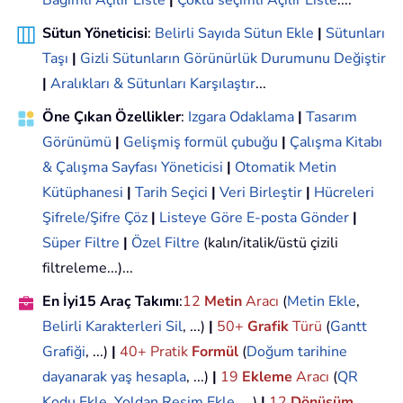
Bağımlı Açılır Liste
|
Çoklu seçimli Açılır Liste
....
Sütun Yöneticisi
:
Belirli Sayıda Sütun Ekle
|
Sütunları
Taşı
|
Gizli Sütunların Görünürlük Durumunu Değiştir
|
Aralıkları & Sütunları Karşılaştır
...
Öne Çıkan Özellikler
:
Izgara Odaklama
|
Tasarım
Görünümü
|
Gelişmiş formül çubuğu
|
Çalışma Kitabı
& Çalışma Sayfası Yöneticisi
|
Otomatik Metin
Kütüphanesi
|
Tarih Seçici
|
Veri Birleştir
|
Hücreleri
Şifrele/Şifre Çöz
|
Listeye Göre E-posta Gönder
|
Süper Filtre
|
Özel Filtre
(kalın/italik/üstü çizili
filtreleme...)...
En İyi15 Araç Takımı
:
12
Metin
Aracı
(
Metin Ekle
,
Belirli Karakterleri Sil
, ...)
|
50+
Grafik
Türü
(
Gantt
Grafiği
, ...)
|
40+ Pratik
Formül
(
Doğum tarihine
dayanarak yaş hesapla
, ...)
|
19
Ekleme
Aracı
(
QR
Kodu Ekle
,
Yoldan Resim Ekle
, ...)
|
12
Dönüşüm