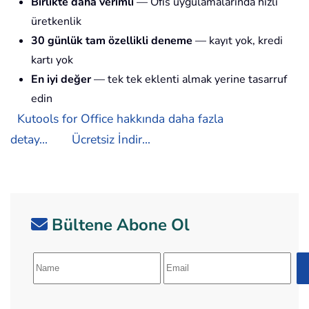
Birlikte daha verimli
— Ofis uygulamalarında hızlı
üretkenlik
30 günlük tam özellikli deneme
— kayıt yok, kredi
kartı yok
En iyi değer
— tek tek eklenti almak yerine tasarruf
edin
Kutools for Office hakkında daha fazla
detay...
Ücretsiz İndir...
Bültene Abone Ol