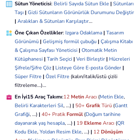
Sütun Yöneticisi
:
Belirli Sayıda Sütun Ekle
|
Sütunları
Taşı
|
Gizli Sütunların Görünürlük Durumunu Değiştir
|
Aralıkları & Sütunları Karşılaştır
...
Öne Çıkan Özellikler
:
Izgara Odaklama
|
Tasarım
Görünümü
|
Gelişmiş formül çubuğu
|
Çalışma Kitabı
& Çalışma Sayfası Yöneticisi
|
Otomatik Metin
Kütüphanesi
|
Tarih Seçici
|
Veri Birleştir
|
Hücreleri
Şifrele/Şifre Çöz
|
Listeye Göre E-posta Gönder
|
Süper Filtre
|
Özel Filtre
(kalın/italik/üstü çizili
filtreleme...)...
En İyi15 Araç Takımı
:
12
Metin
Aracı
(
Metin Ekle
,
Belirli Karakterleri Sil
, ...)
|
50+
Grafik
Türü
(
Gantt
Grafiği
, ...)
|
40+ Pratik
Formül
(
Doğum tarihine
dayanarak yaş hesapla
, ...)
|
19
Ekleme
Aracı
(
QR
Kodu Ekle
,
Yoldan Resim Ekle
, ...)
|
12
Dönüşüm