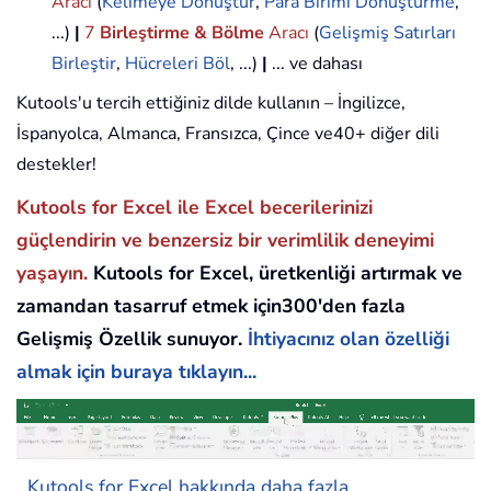
Aracı
(
Kelimeye Dönüştür
,
Para Birimi Dönüştürme
,
...)
|
7
Birleştirme & Bölme
Aracı
(
Gelişmiş Satırları
Birleştir
,
Hücreleri Böl
, ...)
|
... ve dahası
Kutools'u tercih ettiğiniz dilde kullanın – İngilizce,
İspanyolca, Almanca, Fransızca, Çince ve40+ diğer dili
destekler!
Kutools for Excel ile Excel becerilerinizi
güçlendirin ve benzersiz bir verimlilik deneyimi
yaşayın.
Kutools for Excel, üretkenliği artırmak ve
zamandan tasarruf etmek için300'den fazla
Gelişmiş Özellik sunuyor.
İhtiyacınız olan özelliği
almak için buraya tıklayın...
Kutools for Excel hakkında daha fazla