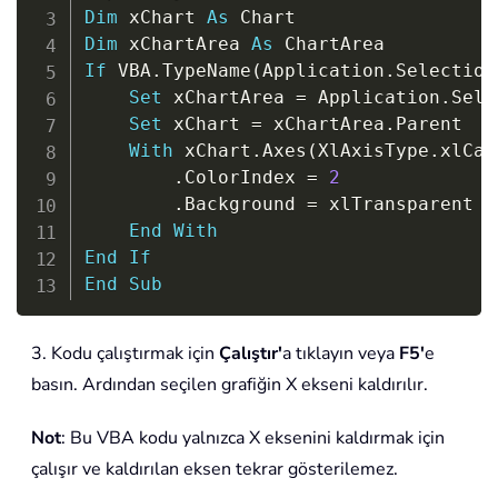
Dim
 xChart 
As
Dim
 xChartArea 
As
If
 VBA
.
TypeName
(
Application
.
Selection
Set
 xChartArea 
=
 Application
.
Sele
Set
 xChart 
=
 xChartArea
.
Parent

With
 xChart
.
Axes
(
XlAxisType
.
xlCat
.
ColorIndex 
=
2
.
Background 
=
 xlTransparent

End
With
End
If
End
Sub
3. Kodu çalıştırmak için
Çalıştır'
a tıklayın veya
F5'
e
basın. Ardından seçilen grafiğin X ekseni kaldırılır.
Not
: Bu VBA kodu yalnızca X eksenini kaldırmak için
çalışır ve kaldırılan eksen tekrar gösterilemez.