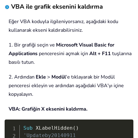
VBA ile grafik eksenini kaldırma
Eğer VBA koduyla ilgileniyorsanız, aşağıdaki kodu
kullanarak ekseni kaldırabilirsiniz.
1. Bir grafiği seçin ve
Microsoft Visual Basic for
Applications
penceresini açmak için
Alt + F11
tuşlarına
basılı tutun.
2. Ardından
Ekle
>
Modül
'e tıklayarak bir Modül
penceresi ekleyin ve ardından aşağıdaki VBA'yı içine
kopyalayın.
VBA: Grafiğin X eksenini kaldırma.
Copy
Sub
 XLabelHidden
(
)
'Updateby20140911