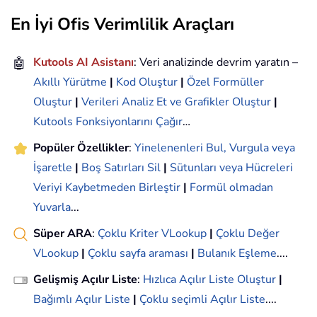
En İyi Ofis Verimlilik Araçları
🤖
Kutools AI Asistanı
: Veri analizinde devrim yaratın –
Akıllı Yürütme
|
Kod Oluştur
|
Özel Formüller
Oluştur
|
Verileri Analiz Et ve Grafikler Oluştur
|
Kutools Fonksiyonlarını Çağır
…
Popüler Özellikler
:
Yinelenenleri Bul, Vurgula veya
İşaretle
|
Boş Satırları Sil
|
Sütunları veya Hücreleri
Veriyi Kaybetmeden Birleştir
|
Formül olmadan
Yuvarla
...
Süper ARA
:
Çoklu Kriter VLookup
|
Çoklu Değer
VLookup
|
Çoklu sayfa araması
|
Bulanık Eşleme
....
Gelişmiş Açılır Liste
:
Hızlıca Açılır Liste Oluştur
|
Bağımlı Açılır Liste
|
Çoklu seçimli Açılır Liste
....