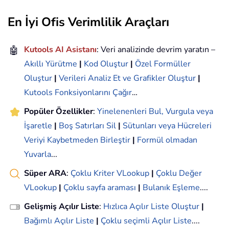
En İyi Ofis Verimlilik Araçları
🤖
Kutools AI Asistanı
: Veri analizinde devrim yaratın –
Akıllı Yürütme
|
Kod Oluştur
|
Özel Formüller
Oluştur
|
Verileri Analiz Et ve Grafikler Oluştur
|
Kutools Fonksiyonlarını Çağır
…
Popüler Özellikler
:
Yinelenenleri Bul, Vurgula veya
İşaretle
|
Boş Satırları Sil
|
Sütunları veya Hücreleri
Veriyi Kaybetmeden Birleştir
|
Formül olmadan
Yuvarla
...
Süper ARA
:
Çoklu Kriter VLookup
|
Çoklu Değer
VLookup
|
Çoklu sayfa araması
|
Bulanık Eşleme
....
Gelişmiş Açılır Liste
:
Hızlıca Açılır Liste Oluştur
|
Bağımlı Açılır Liste
|
Çoklu seçimli Açılır Liste
....