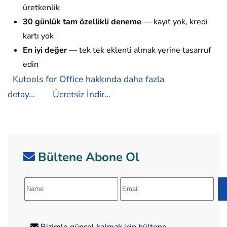
üretkenlik
30 günlük tam özellikli deneme
— kayıt yok, kredi
kartı yok
En iyi değer
— tek tek eklenti almak yerine tasarruf
edin
Kutools for Office hakkında daha fazla
detay...
Ücretsiz İndir...
Bültene Abone Ol
Bizimle güncel kalmak için bültene