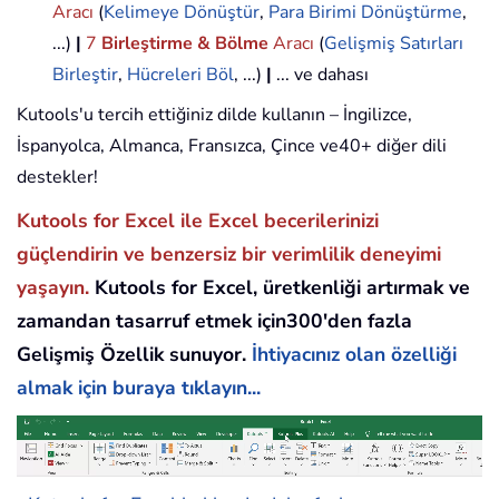
Aracı
(
Kelimeye Dönüştür
,
Para Birimi Dönüştürme
,
...)
|
7
Birleştirme & Bölme
Aracı
(
Gelişmiş Satırları
Birleştir
,
Hücreleri Böl
, ...)
|
... ve dahası
Kutools'u tercih ettiğiniz dilde kullanın – İngilizce,
İspanyolca, Almanca, Fransızca, Çince ve40+ diğer dili
destekler!
Kutools for Excel ile Excel becerilerinizi
güçlendirin ve benzersiz bir verimlilik deneyimi
yaşayın.
Kutools for Excel, üretkenliği artırmak ve
zamandan tasarruf etmek için300'den fazla
Gelişmiş Özellik sunuyor.
İhtiyacınız olan özelliği
almak için buraya tıklayın...