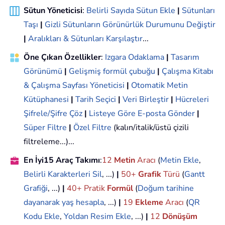
Sütun Yöneticisi
:
Belirli Sayıda Sütun Ekle
|
Sütunları
Taşı
|
Gizli Sütunların Görünürlük Durumunu Değiştir
|
Aralıkları & Sütunları Karşılaştır
...
Öne Çıkan Özellikler
:
Izgara Odaklama
|
Tasarım
Görünümü
|
Gelişmiş formül çubuğu
|
Çalışma Kitabı
& Çalışma Sayfası Yöneticisi
|
Otomatik Metin
Kütüphanesi
|
Tarih Seçici
|
Veri Birleştir
|
Hücreleri
Şifrele/Şifre Çöz
|
Listeye Göre E-posta Gönder
|
Süper Filtre
|
Özel Filtre
(kalın/italik/üstü çizili
filtreleme...)...
En İyi15 Araç Takımı
:
12
Metin
Aracı
(
Metin Ekle
,
Belirli Karakterleri Sil
, ...)
|
50+
Grafik
Türü
(
Gantt
Grafiği
, ...)
|
40+ Pratik
Formül
(
Doğum tarihine
dayanarak yaş hesapla
, ...)
|
19
Ekleme
Aracı
(
QR
Kodu Ekle
,
Yoldan Resim Ekle
, ...)
|
12
Dönüşüm