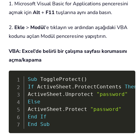
1. Microsoft Visual Basic for Applications penceresini
açmak için
Alt
+
F11
tuşlarına aynı anda basın.
2.
Ekle
>
Modül
'e tıklayın ve ardından aşağıdaki VBA
kodunu açılan Modül penceresine yapıştırın.
VBA: Excel'de belirli bir çalışma sayfası korumasını
açma/kapama
Copy
Sub
 ToggleProtect
(
)
If
 ActiveSheet
.
ProtectContents 
Then
ActiveSheet
.
Unprotect 
"password"
Else
ActiveSheet
.
Protect 
"password"
End
If
End
Sub