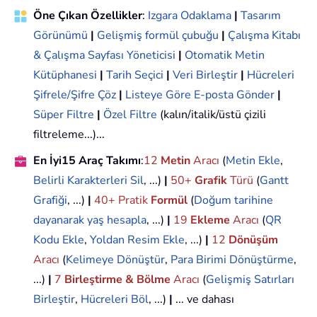
Öne Çıkan Özellikler
:
Izgara Odaklama
|
Tasarım
Görünümü
|
Gelişmiş formül çubuğu
|
Çalışma Kitabı
& Çalışma Sayfası Yöneticisi
|
Otomatik Metin
Kütüphanesi
|
Tarih Seçici
|
Veri Birleştir
|
Hücreleri
Şifrele/Şifre Çöz
|
Listeye Göre E-posta Gönder
|
Süper Filtre
|
Özel Filtre
(kalın/italik/üstü çizili
filtreleme...)...
En İyi15 Araç Takımı
:
12
Metin
Aracı
(
Metin Ekle
,
Belirli Karakterleri Sil
, ...)
|
50+
Grafik
Türü
(
Gantt
Grafiği
, ...)
|
40+ Pratik
Formül
(
Doğum tarihine
dayanarak yaş hesapla
, ...)
|
19
Ekleme
Aracı
(
QR
Kodu Ekle
,
Yoldan Resim Ekle
, ...)
|
12
Dönüşüm
Aracı
(
Kelimeye Dönüştür
,
Para Birimi Dönüştürme
,
...)
|
7
Birleştirme & Bölme
Aracı
(
Gelişmiş Satırları
Birleştir
,
Hücreleri Böl
, ...)
|
... ve dahası