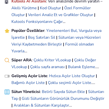
🤖
Kutools AI Asistanı
: Veri analizinde devrim yaratın –
Akıllı Yürütme
|
Kod Oluştur
|
Özel Formüller
Oluştur
|
Verileri Analiz Et ve Grafikler Oluştur
|
Kutools Fonksiyonlarını Çağır
…
Popüler Özellikler
:
Yinelenenleri Bul, Vurgula veya
İşaretle
|
Boş Satırları Sil
|
Sütunları veya Hücreleri
Veriyi Kaybetmeden Birleştir
|
Formül olmadan
Yuvarla
...
Süper ARA
:
Çoklu Kriter VLookup
|
Çoklu Değer
VLookup
|
Çoklu sayfa araması
|
Bulanık Eşleme
....
Gelişmiş Açılır Liste
:
Hızlıca Açılır Liste Oluştur
|
Bağımlı Açılır Liste
|
Çoklu seçimli Açılır Liste
....
Sütun Yöneticisi
:
Belirli Sayıda Sütun Ekle
|
Sütunları
Taşı
|
Gizli Sütunların Görünürlük Durumunu Değiştir
|
Aralıkları & Sütunları Karşılaştır
...