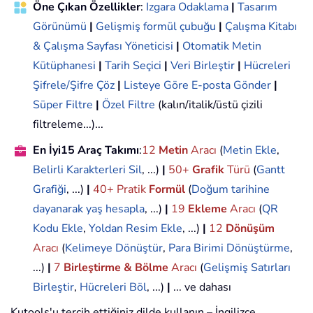
Öne Çıkan Özellikler
:
Izgara Odaklama
|
Tasarım
Görünümü
|
Gelişmiş formül çubuğu
|
Çalışma Kitabı
& Çalışma Sayfası Yöneticisi
|
Otomatik Metin
Kütüphanesi
|
Tarih Seçici
|
Veri Birleştir
|
Hücreleri
Şifrele/Şifre Çöz
|
Listeye Göre E-posta Gönder
|
Süper Filtre
|
Özel Filtre
(kalın/italik/üstü çizili
filtreleme...)...
En İyi15 Araç Takımı
:
12
Metin
Aracı
(
Metin Ekle
,
Belirli Karakterleri Sil
, ...)
|
50+
Grafik
Türü
(
Gantt
Grafiği
, ...)
|
40+ Pratik
Formül
(
Doğum tarihine
dayanarak yaş hesapla
, ...)
|
19
Ekleme
Aracı
(
QR
Kodu Ekle
,
Yoldan Resim Ekle
, ...)
|
12
Dönüşüm
Aracı
(
Kelimeye Dönüştür
,
Para Birimi Dönüştürme
,
...)
|
7
Birleştirme & Bölme
Aracı
(
Gelişmiş Satırları
Birleştir
,
Hücreleri Böl
, ...)
|
... ve dahası
Kutools'u tercih ettiğiniz dilde kullanın – İngilizce,