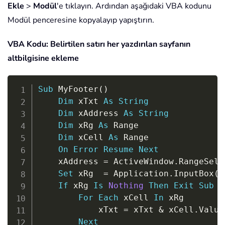
Ekle
>
Modül
'e tıklayın. Ardından aşağıdaki VBA kodunu
Modül penceresine kopyalayıp yapıştırın.
VBA Kodu: Belirtilen satırı her yazdırılan sayfanın
altbilgisine ekleme
Copy
Sub
 MyFooter
(
)
Dim
 xTxt 
As
String
Dim
 xAddress 
As
String
Dim
 xRg 
As
 Range

Dim
 xCell 
As
 Range

On
Error
Resume
Next
	xAddress 
=
 ActiveWindow
.
RangeSele
Set
 xRg  
=
 Application
.
InputBox
(
"
If
 xRg 
Is
Nothing
Then
Exit
Sub
For
Each
 xCell 
In
 xRg

			xTxt 
=
 xTxt 
&
 xCell
.
Value
Next