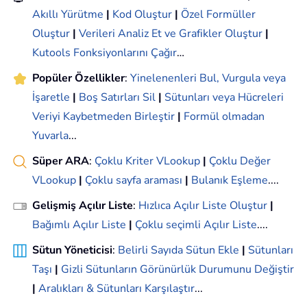
Akıllı Yürütme
|
Kod Oluştur
|
Özel Formüller
Oluştur
|
Verileri Analiz Et ve Grafikler Oluştur
|
Kutools Fonksiyonlarını Çağır
…
Popüler Özellikler
:
Yinelenenleri Bul, Vurgula veya
İşaretle
|
Boş Satırları Sil
|
Sütunları veya Hücreleri
Veriyi Kaybetmeden Birleştir
|
Formül olmadan
Yuvarla
...
Süper ARA
:
Çoklu Kriter VLookup
|
Çoklu Değer
VLookup
|
Çoklu sayfa araması
|
Bulanık Eşleme
....
Gelişmiş Açılır Liste
:
Hızlıca Açılır Liste Oluştur
|
Bağımlı Açılır Liste
|
Çoklu seçimli Açılır Liste
....
Sütun Yöneticisi
:
Belirli Sayıda Sütun Ekle
|
Sütunları
Taşı
|
Gizli Sütunların Görünürlük Durumunu Değiştir
|
Aralıkları & Sütunları Karşılaştır
...