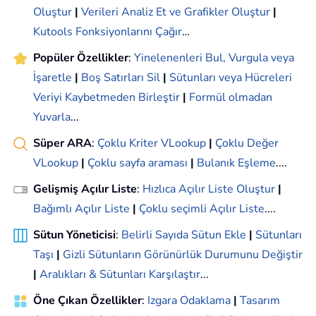
Oluştur
|
Verileri Analiz Et ve Grafikler Oluştur
|
Kutools Fonksiyonlarını Çağır
…
Popüler Özellikler
:
Yinelenenleri Bul, Vurgula veya
İşaretle
|
Boş Satırları Sil
|
Sütunları veya Hücreleri
Veriyi Kaybetmeden Birleştir
|
Formül olmadan
Yuvarla
...
Süper ARA
:
Çoklu Kriter VLookup
|
Çoklu Değer
VLookup
|
Çoklu sayfa araması
|
Bulanık Eşleme
....
Gelişmiş Açılır Liste
:
Hızlıca Açılır Liste Oluştur
|
Bağımlı Açılır Liste
|
Çoklu seçimli Açılır Liste
....
Sütun Yöneticisi
:
Belirli Sayıda Sütun Ekle
|
Sütunları
Taşı
|
Gizli Sütunların Görünürlük Durumunu Değiştir
|
Aralıkları & Sütunları Karşılaştır
...
Öne Çıkan Özellikler
:
Izgara Odaklama
|
Tasarım