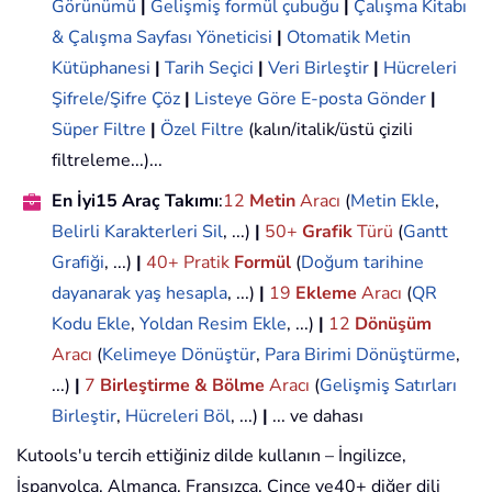
Görünümü
|
Gelişmiş formül çubuğu
|
Çalışma Kitabı
& Çalışma Sayfası Yöneticisi
|
Otomatik Metin
Kütüphanesi
|
Tarih Seçici
|
Veri Birleştir
|
Hücreleri
Şifrele/Şifre Çöz
|
Listeye Göre E-posta Gönder
|
Süper Filtre
|
Özel Filtre
(kalın/italik/üstü çizili
filtreleme...)...
En İyi15 Araç Takımı
:
12
Metin
Aracı
(
Metin Ekle
,
Belirli Karakterleri Sil
, ...)
|
50+
Grafik
Türü
(
Gantt
Grafiği
, ...)
|
40+ Pratik
Formül
(
Doğum tarihine
dayanarak yaş hesapla
, ...)
|
19
Ekleme
Aracı
(
QR
Kodu Ekle
,
Yoldan Resim Ekle
, ...)
|
12
Dönüşüm
Aracı
(
Kelimeye Dönüştür
,
Para Birimi Dönüştürme
,
...)
|
7
Birleştirme & Bölme
Aracı
(
Gelişmiş Satırları
Birleştir
,
Hücreleri Böl
, ...)
|
... ve dahası
Kutools'u tercih ettiğiniz dilde kullanın – İngilizce,
İspanyolca, Almanca, Fransızca, Çince ve40+ diğer dili