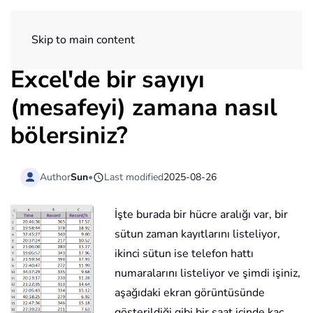
ExtendOffice
Skip to main content
Excel'de bir sayıyı
(mesafeyi) zamana nasıl
bölersiniz?
Author
Sun
•
Last modified
2025-08-26
İşte burada bir hücre aralığı var, bir
sütun zaman kayıtlarını listeliyor,
ikinci sütun ise telefon hattı
numaralarını listeliyor ve şimdi işiniz,
aşağıdaki ekran görüntüsünde
gösterildiği gibi bir saat içinde kaç