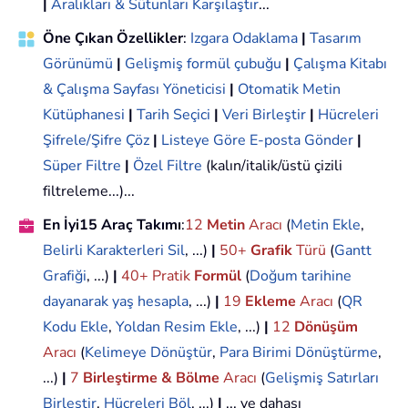
|
Aralıkları & Sütunları Karşılaştır
...
Öne Çıkan Özellikler
:
Izgara Odaklama
|
Tasarım
Görünümü
|
Gelişmiş formül çubuğu
|
Çalışma Kitabı
& Çalışma Sayfası Yöneticisi
|
Otomatik Metin
Kütüphanesi
|
Tarih Seçici
|
Veri Birleştir
|
Hücreleri
Şifrele/Şifre Çöz
|
Listeye Göre E-posta Gönder
|
Süper Filtre
|
Özel Filtre
(kalın/italik/üstü çizili
filtreleme...)...
En İyi15 Araç Takımı
:
12
Metin
Aracı
(
Metin Ekle
,
Belirli Karakterleri Sil
, ...)
|
50+
Grafik
Türü
(
Gantt
Grafiği
, ...)
|
40+ Pratik
Formül
(
Doğum tarihine
dayanarak yaş hesapla
, ...)
|
19
Ekleme
Aracı
(
QR
Kodu Ekle
,
Yoldan Resim Ekle
, ...)
|
12
Dönüşüm
Aracı
(
Kelimeye Dönüştür
,
Para Birimi Dönüştürme
,
...)
|
7
Birleştirme & Bölme
Aracı
(
Gelişmiş Satırları
Birleştir
,
Hücreleri Böl
, ...)
|
... ve dahası