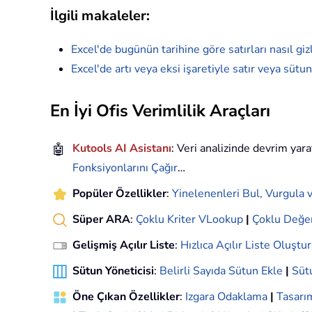
İlgili makaleler:
Excel'de bugünün tarihine göre satırları nasıl giz
Excel'de artı veya eksi işaretiyle satır veya sütunl
En İyi Ofis Verimlilik Araçları
🤖
Kutools AI Asistanı
: Veri analizinde devrim yara
Fonksiyonlarını Çağır
…
Popüler Özellikler
:
Yinelenenleri Bul, Vurgula v
Süper ARA
:
Çoklu Kriter VLookup
|
Çoklu Değe
Gelişmiş Açılır Liste
:
Hızlıca Açılır Liste Oluştur
Sütun Yöneticisi
:
Belirli Sayıda Sütun Ekle
|
Sütu
Öne Çıkan Özellikler
:
Izgara Odaklama
|
Tasar