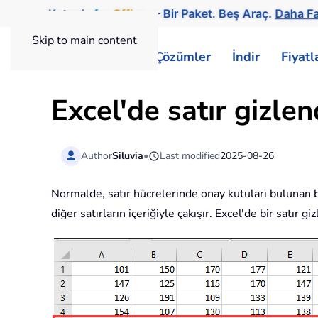
Kutools
for
Office
— Bir Paket. Beş Araç.
Daha Fa
Skip to main content
ExtendOffice
Çözümler
İndir
Fiyat
Excel'de satır gizle
Author
Siluvia
•
Last modified
2025-08-26
Normalde, satır hücrelerinde onay kutuları bulunan bir
diğer satırların içeriğiyle çakışır. Excel'de bir satır