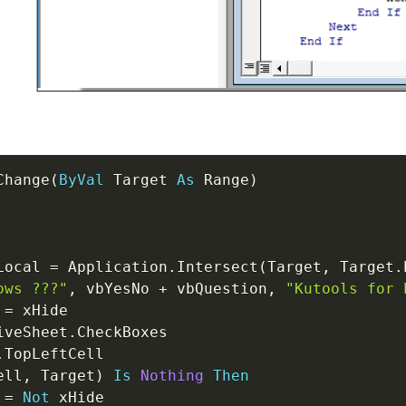
Change
(
ByVal
 Target 
As
 Range
)
Local 
=
 Application
.
Intersect
(
Target
,
 Target
.
ows ???"
,
 vbYesNo 
+
 vbQuestion
,
"Kutools for 
 
=
 xHide

iveSheet
.
CheckBoxes

.
TopLeftCell

ell
,
 Target
)
Is
Nothing
Then
 
=
Not
 xHide
