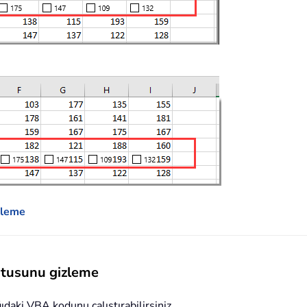
zleme
utusunu gizleme
ıdaki VBA kodunu çalıştırabilirsiniz.