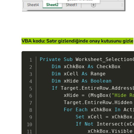
VBA kodu: Satır gizlendiğinde onay kutusunu gizle
Private
Sub
 Worksheet_Selection
Dim
 xChkBox 
As
 CheckBox

Dim
 xCell 
As
 Range

Dim
 xHide 
As
Boolean
If
 Target
.
EntireRow
.
Address
        xHide 
=
(
MsgBox
(
"Hide R
        Target
.
EntireRow
.
Hidden
For
Each
 xChkBox 
In
 Act
Set
 xCell 
=
 xChkBox
If
Not
 Intersect
(
xC
                xChkBox
.
Visible