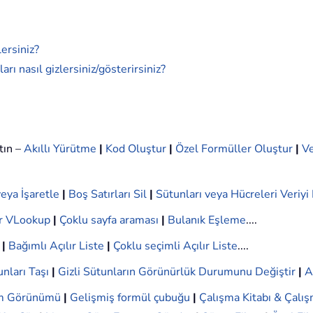
lersiniz?
arı nasıl gizlersiniz/gösterirsiniz?
tın –
Akıllı Yürütme
|
Kod Oluştur
|
Özel Formüller Oluştur
|
Ve
eya İşaretle
|
Boş Satırları Sil
|
Sütunları veya Hücreleri Veriy
r VLookup
|
Çoklu sayfa araması
|
Bulanık Eşleme
....
|
Bağımlı Açılır Liste
|
Çoklu seçimli Açılır Liste
....
nları Taşı
|
Gizli Sütunların Görünürlük Durumunu Değiştir
|
A
ım Görünümü
|
Gelişmiş formül çubuğu
|
Çalışma Kitabı & Çalış