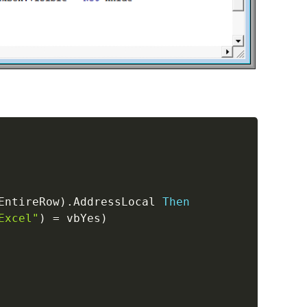
Copy
EntireRow
)
.
AddressLocal 
Then
Excel"
)
=
 vbYes
)