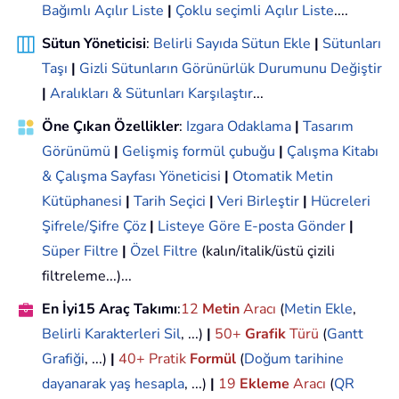
Bağımlı Açılır Liste
|
Çoklu seçimli Açılır Liste
....
Sütun Yöneticisi
:
Belirli Sayıda Sütun Ekle
|
Sütunları
Taşı
|
Gizli Sütunların Görünürlük Durumunu Değiştir
|
Aralıkları & Sütunları Karşılaştır
...
Öne Çıkan Özellikler
:
Izgara Odaklama
|
Tasarım
Görünümü
|
Gelişmiş formül çubuğu
|
Çalışma Kitabı
& Çalışma Sayfası Yöneticisi
|
Otomatik Metin
Kütüphanesi
|
Tarih Seçici
|
Veri Birleştir
|
Hücreleri
Şifrele/Şifre Çöz
|
Listeye Göre E-posta Gönder
|
Süper Filtre
|
Özel Filtre
(kalın/italik/üstü çizili
filtreleme...)...
En İyi15 Araç Takımı
:
12
Metin
Aracı
(
Metin Ekle
,
Belirli Karakterleri Sil
, ...)
|
50+
Grafik
Türü
(
Gantt
Grafiği
, ...)
|
40+ Pratik
Formül
(
Doğum tarihine
dayanarak yaş hesapla
, ...)
|
19
Ekleme
Aracı
(
QR