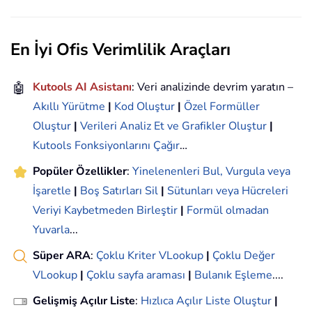
En İyi Ofis Verimlilik Araçları
🤖
Kutools AI Asistanı
: Veri analizinde devrim yaratın –
Akıllı Yürütme
|
Kod Oluştur
|
Özel Formüller
Oluştur
|
Verileri Analiz Et ve Grafikler Oluştur
|
Kutools Fonksiyonlarını Çağır
…
Popüler Özellikler
:
Yinelenenleri Bul, Vurgula veya
İşaretle
|
Boş Satırları Sil
|
Sütunları veya Hücreleri
Veriyi Kaybetmeden Birleştir
|
Formül olmadan
Yuvarla
...
Süper ARA
:
Çoklu Kriter VLookup
|
Çoklu Değer
VLookup
|
Çoklu sayfa araması
|
Bulanık Eşleme
....
Gelişmiş Açılır Liste
:
Hızlıca Açılır Liste Oluştur
|