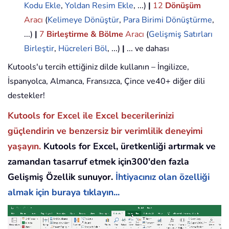
Kodu Ekle
,
Yoldan Resim Ekle
, ...)
|
12
Dönüşüm
Aracı
(
Kelimeye Dönüştür
,
Para Birimi Dönüştürme
,
...)
|
7
Birleştirme & Bölme
Aracı
(
Gelişmiş Satırları
Birleştir
,
Hücreleri Böl
, ...)
|
... ve dahası
Kutools'u tercih ettiğiniz dilde kullanın – İngilizce,
İspanyolca, Almanca, Fransızca, Çince ve40+ diğer dili
destekler!
Kutools for Excel ile Excel becerilerinizi
güçlendirin ve benzersiz bir verimlilik deneyimi
yaşayın.
Kutools for Excel, üretkenliği artırmak ve
zamandan tasarruf etmek için300'den fazla
Gelişmiş Özellik sunuyor.
İhtiyacınız olan özelliği
almak için buraya tıklayın...